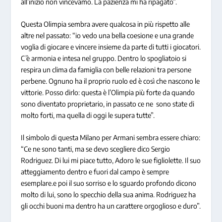
all’inizio non vincevamo. La pazienza mi ha ripagato”.
Questa Olimpia sembra avere qualcosa in più rispetto alle
altre nel passato: “io vedo una bella coesione e una grande
voglia di giocare e vincere insieme da parte di tutti i giocatori.
C’è armonia e intesa nel gruppo. Dentro lo spogliatoio si
respira un clima da famiglia con belle relazioni tra persone
perbene. Ognuno ha il proprio ruolo ed è così che nascono le
vittorie. Posso dirlo: questa è l’Olimpia più forte da quando
sono diventato proprietario, in passato ce ne sono state di
molto forti, ma quella di oggi le supera tutte”.
Il simbolo di questa Milano per Armani sembra essere chiaro:
“Ce ne sono tanti, ma se devo scegliere dico Sergio
Rodriguez. Di lui mi piace tutto, Adoro le sue figliolette. Il suo
atteggiamento dentro e fuori dal campo è sempre
esemplare.e poi il suo sorriso e lo sguardo profondo dicono
molto di lui, sono lo specchio della sua anima. Rodriguez ha
gli occhi buoni ma dentro ha un carattere orgoglioso e duro”.