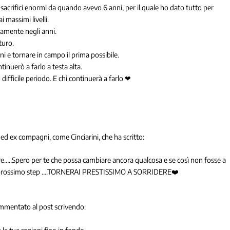
tto sacrifici enormi da quando avevo 6 anni, per il quale ho dato tutto per
ai massimi livelli.
ramente negli anni.
turo.
oni e tornare in campo il prima possibile.
inuerò a farlo a testa alta.
 difficile periodo. E chi continuerà a farlo ❤
ed ex compagni, come Cinciarini, che ha scritto:
re…..Spero per te che possa cambiare ancora qualcosa e se così non fosse a
 tuo prossimo step ….TORNERAI PRESTISSIMO A SORRIDERE❤️
ommentato al post scrivendo: