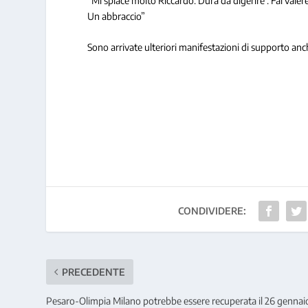
“Mi spiace molto Riccardo. Dura da digerire . Fai valere
Un abbraccio”
Sono arrivate ulteriori manifestazioni di supporto anch
CONDIVIDERE:
PRECEDENTE
Pesaro-Olimpia Milano potrebbe essere recuperata il 26 gennai