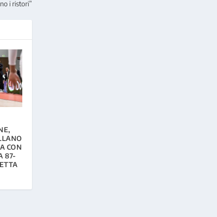
no i ristori”
NE,
OLLANO
SA CON
A 87-
IETTA