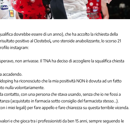
ualifica dovrebbe essere di un anno), che ha accolto la richiesta della
risultato positivo al Clostebol
,
uno steroide anabolizzante, lo scorso 21
rofilo instagram:
peravo, non arrivasse. Il TNA ha deciso di accogliere la squalifica chiesta
ta accadendo.
idoping ha riconosciuto che la mia positività NON è dovuta ad un fatto
to nulla volontariamente.
 da contatto, con una persona che stava usando, senza che io ne fossi a
anza (acquistato in farmacia sotto consiglio del farmacista stesso…).
on i miei legali) per fare appello e fare chiarezza su questa terribile vicenda.
valori e che gioca tra i professionisti da ben 15 anni, sempre seguendo le