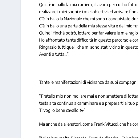
Qui c’è in ballo la mia carriera, il lavoro per cui ho fa
realizzare i miei sogni e i miei obiettivi ed arrivare fino 
C’è in ballo la Nazionale che mi sono riconquistato du
C’è in ballo una parte della mia stessa vita e del mio fu
Quindi, finché potrò, lotterò per far valere le mie ragi
Ho affrontato tante difficoltà in questo percorso e cont
Ringrazio tutti quelli che mi sono stati vicino in questo
Avanti a tutta…”.
Tante le manifestazioni di vicinanza da suoi compagni 
“Fratello mio non mollare mai e non smettere di lotta
testa alta continua a camminare e a prepararti al
Ti voglio bene cavallo 🐎”
Ma anche da allenatori, come Frank Vitucci, che ha c