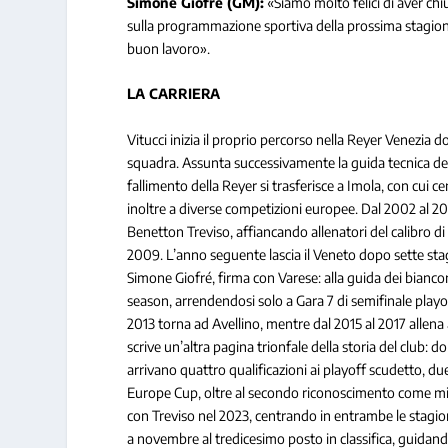
Simone Giofré (GM):
«Siamo molto felici di aver chi
sulla programmazione sportiva della prossima stagione 
buon lavoro».
LA CARRIERA
Vitucci inizia il proprio percorso nella Reyer Venezia do
squadra. Assunta successivamente la guida tecnica dell
fallimento della Reyer si trasferisce a Imola, con cui 
inoltre a diverse competizioni europee. Dal 2002 al 200
Benetton Treviso, affiancando allenatori del calibro 
2009. L’anno seguente lascia il Veneto dopo sette sta
Simone Giofré, firma con Varese: alla guida dei bianco
season, arrendendosi solo a Gara 7 di semifinale playof
2013 torna ad Avellino, mentre dal 2015 al 2017 allena 
scrive un’altra pagina trionfale della storia del club: 
arrivano quattro qualificazioni ai playoff scudetto, du
Europe Cup, oltre al secondo riconoscimento come mig
con Treviso nel 2023, centrando in entrambe le stagioni
a novembre al tredicesimo posto in classifica, guidand