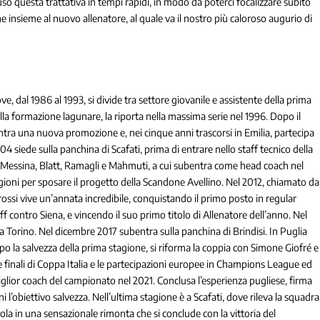
uso questa trattativa in tempi rapidi, in modo da poterci focalizzare subito
insieme al nuovo allenatore, al quale va il nostro più caloroso augurio di
ve, dal 1986 al 1993, si divide tra settore giovanile e assistente della prima
a formazione lagunare, la riporta nella massima serie nel 1996. Dopo il
centra una nuova promozione e, nei cinque anni trascorsi in Emilia, partecipa
4 siede sulla panchina di Scafati, prima di entrare nello staff tecnico della
di Messina, Blatt, Ramagli e Mahmuti, a cui subentra come head coach nel
gioni per sposare il progetto della Scandone Avellino. Nel 2012, chiamato da
rossi vive un’annata incredibile, conquistando il primo posto in regular
f contro Siena, e vincendo il suo primo titolo di Allenatore dell’anno. Nel
a Torino. Nel dicembre 2017 subentra sulla panchina di Brindisi. In Puglia
dopo la salvezza della prima stagione, si riforma la coppia con Simone Giofré e
e finali di Coppa Italia e le partecipazioni europee in Champions League ed
lior coach del campionato nel 2021. Conclusa l’esperienza pugliese, firma
 l’obiettivo salvezza. Nell’ultima stagione è a Scafati, dove rileva la squadra
ola in una sensazionale rimonta che si conclude con la vittoria del