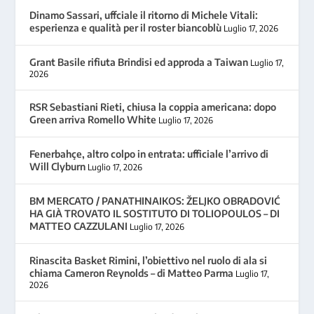
Dinamo Sassari, uffciale il ritorno di Michele Vitali:
esperienza e qualità per il roster biancoblù
Luglio 17, 2026
Grant Basile rifiuta Brindisi ed approda a Taiwan
Luglio 17,
2026
RSR Sebastiani Rieti, chiusa la coppia americana: dopo
Green arriva Romello White
Luglio 17, 2026
Fenerbahçe, altro colpo in entrata: ufficiale l’arrivo di
Will Clyburn
Luglio 17, 2026
BM MERCATO / PANATHINAIKOS: ŽELJKO OBRADOVIĆ
HA GIÀ TROVATO IL SOSTITUTO DI TOLIOPOULOS – DI
MATTEO CAZZULANI
Luglio 17, 2026
Rinascita Basket Rimini, l’obiettivo nel ruolo di ala si
chiama Cameron Reynolds – di Matteo Parma
Luglio 17,
2026