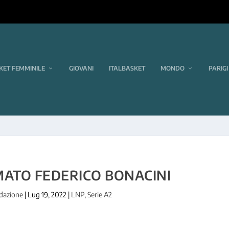
KET FEMMINILE
GIOVANI
ITALBASKET
MONDO
PARIGI
MATO FEDERICO BONACINI
dazione
|
Lug 19, 2022
|
LNP
,
Serie A2