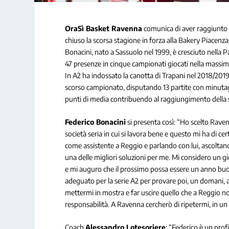
OraSì Basket Ravenna
comunica di aver raggiunto
chiuso la scorsa stagione in forza alla Bakery Piacenza
Bonacini, nato a Sassuolo nel 1999, è cresciuto nella P
47 presenze in cinque campionati giocati nella massima
In A2 ha indossato la canotta di Trapani nel 2018/2019,
scorso campionato, disputando 13 partite con minutagg
punti di media contribuendo al raggiungimento della 
Federico Bonacini
si presenta così: “Ho scelto Rave
società seria in cui si lavora bene e questo mi ha di 
come assistente a Reggio e parlando con lui, ascoltan
una delle migliori soluzioni per me. Mi considero un gi
e mi auguro che il prossimo possa essere un anno buon
adeguato per la serie A2 per provare poi, un domani, a r
mettermi in mostra e far uscire quello che a Reggio no
responsabilità. A Ravenna cercherò di ripetermi, in u
Coach
Alessandro Lotesoriere
: “Federico è un prof