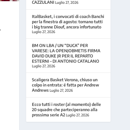
CAZZULANI
Luglio 27, 2026
ItalBasket, i convocati di coach Banchi
per la finestra di agosto: tornano tutti
i big tranne Diouf, ancora infortunato
o
Luglio 27, 2026
BM ON LBA / UN “DUCA” PER
VARESE: LA OPENJOBMETIS FIRMA
DAVID DUKE JR PER IL REPARTO
ESTERNI – DI ANTONIO CATALANO
Luglio 27, 2026
Scaligera Basket Verona, chiuso un
colpo in entrata: é fatta per Andrew
Andrews
Luglio 27, 2026
Ecco tutti i roster (al momento) delle
20 squadre che parteciperanno alla
prossima serie A2
Luglio 27, 2026