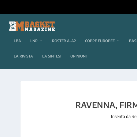
LBA
LNP
ROSTER A-A2
COPPE EUROPEE
BAS
LA RIVISTA
LA SINTESI
OPINIONI
RAVENNA, FIR
Inserito da
Re