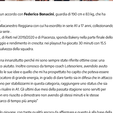
 un accordo con
Federico Bonacini
, guardia di 190 cm e 83 kg, che ha
.
allacanestro Reggiana con cui ha esordito in serie A1 a 17 anni, collezionand
 serie .
 di Rieti nel 2019/2020 e di Piacenza, sponda Bakery nella parte finale dello
io e rendimento in crescita: nei playout ha giocato 30 minuti con 15.5
salvezza della squadra.
nna innanzitutto perché mi sono sempre state riferite ottime cose: una
certo aiutato. Inoltre conosco da tempo coach Lotesoriere, avendolo avuto
do le sue idee e quello che mi ha prospettato ho capito che poteva essere
ocatore di grande energia, in grado di dare tanto sia in difesa che in attacco
o per stabilizzarmi in questa categoria, raggiungere uno status che sia
isalire in A1. Gli ultimi due mesi della passata stagione sono serviti per
n ero riuscito a dimostrare non avendo gli stessi minuti e le stesse
n arco di tempo più ampio”
ilo giovane, con tante qualità ancora da affermare e questo è alla base della