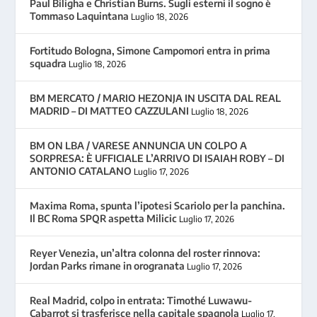
Paul Biligha e Christian Burns. Sugli esterni il sogno è
Tommaso Laquintana
Luglio 18, 2026
Fortitudo Bologna, Simone Campomori entra in prima
squadra
Luglio 18, 2026
BM MERCATO / MARIO HEZONJA IN USCITA DAL REAL
MADRID – DI MATTEO CAZZULANI
Luglio 18, 2026
BM ON LBA / VARESE ANNUNCIA UN COLPO A
SORPRESA: È UFFICIALE L’ARRIVO DI ISAIAH ROBY – DI
ANTONIO CATALANO
Luglio 17, 2026
Maxima Roma, spunta l’ipotesi Scariolo per la panchina.
Il BC Roma SPQR aspetta Milicic
Luglio 17, 2026
Reyer Venezia, un’altra colonna del roster rinnova:
Jordan Parks rimane in orogranata
Luglio 17, 2026
Real Madrid, colpo in entrata: Timothé Luwawu-
Cabarrot si trasferisce nella capitale spagnola
Luglio 17,