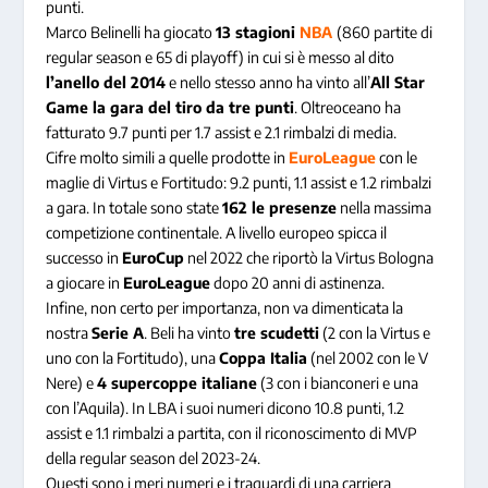
punti.
Marco Belinelli ha giocato
13 stagioni
NBA
(860 partite di
regular season e 65 di playoff) in cui si è messo al dito
l’anello del 2014
e nello stesso anno ha vinto all’
All Star
Game la gara del tiro da tre punti
. Oltreoceano ha
fatturato 9.7 punti per 1.7 assist e 2.1 rimbalzi di media.
Cifre molto simili a quelle prodotte in
EuroLeague
con le
maglie di Virtus e Fortitudo: 9.2 punti, 1.1 assist e 1.2 rimbalzi
a gara. In totale sono state
162 le presenze
nella massima
competizione continentale. A livello europeo spicca il
successo in
EuroCup
nel 2022 che riportò la Virtus Bologna
a giocare in
EuroLeague
dopo 20 anni di astinenza.
Infine, non certo per importanza, non va dimenticata la
nostra
Serie A
. Beli ha vinto
tre scudetti
(2 con la Virtus e
uno con la Fortitudo), una
Coppa Italia
(nel 2002 con le V
Nere) e
4 supercoppe italiane
(3 con i bianconeri e una
con l’Aquila). In LBA i suoi numeri dicono 10.8 punti, 1.2
assist e 1.1 rimbalzi a partita, con il riconoscimento di MVP
della regular season del 2023-24.
Questi sono i meri numeri e i traguardi di una carriera