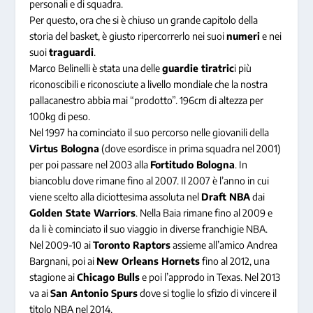
personali e di squadra.
Per questo, ora che si è chiuso un grande capitolo della
storia del basket, è giusto ripercorrerlo nei suoi
numeri
e nei
suoi
traguardi
.
Marco Belinelli è stata una delle
guardie tiratric
i più
riconoscibili e riconosciute a livello mondiale che la nostra
pallacanestro abbia mai “prodotto”. 196cm di altezza per
100kg di peso.
Nel 1997 ha cominciato il suo percorso nelle giovanili della
Virtus Bologna
(dove esordisce in prima squadra nel 2001)
per poi passare nel 2003 alla
Fortitudo Bologna
. In
biancoblu dove rimane fino al 2007. Il 2007 è l’anno in cui
viene scelto alla diciottesima assoluta nel
Draft NBA
dai
Golden State Warriors
. Nella Baia rimane fino al 2009 e
da li è cominciato il suo viaggio in diverse franchigie NBA.
Nel 2009-10 ai
Toronto Raptors
assieme all’amico Andrea
Bargnani, poi ai
New Orleans Hornets
fino al 2012, una
stagione ai
Chicago Bulls
e poi l’approdo in Texas. Nel 2013
va ai
San Antonio Spurs
dove si toglie lo sfizio di vincere il
titolo NBA nel 2014.