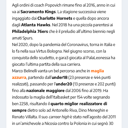
Agli ordini di coach Popovich rimane fino al 2016, anno in cui
va ai
Sacramento Kings
. La stagione successiva viene
ingaggiato dai
Charlotte Hornets
e quella dopo ancora
dagli
Atlanta Hawks
. Nel 2018 ha una piccola parentesi ai
Philadelphia 76ers
che è il preludio all’ultimo biennio negli
amati Spurs.
Nel 2020, dopo la pandemia del Coronavirus, torna in Italia e
lo fa nella sua Virtus Bologna. Nel giugno scorso, con la
conquista dello scudetto, e gara3 giocata al PalaLeonessa ha
giocato l’ultima partita della sua carriera.
Marco Belinelli vanta un bel percorso anche in
maglia
azzurra
, partendo dall’
under18
(23 presenze e 444 punti
realizzati), passando per l’
under20
(13 presenze e 202 punti)
fino alla
nazionale maggiore
dal 2006 fino al 2019. Ha
indossato la maglia dell’Italbasket per 154 volte segnando
ben 2258, risultando il
quarto miglior realizzatore di
sempre
dietro solo ad Antonello Riva, Dino Meneghin e
Renato Villalta. Il suo
carreer high
è stato nell’agosto del 2011
in un’amichevole a Nicosia contro la Polonia in cui segnò 30