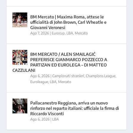
BM Mercato | Maxima Roma, attese le
ufficialità di John Brown, Carl Wheatle e
Giovanni Veronesi
Ago 7, 2026
|
Eurocup
,
LBA
,
Mercato
BM MERCATO / ALEN SMAILAGIĆ
PREFERISCE GIANMARCO POZZECCO A
PARTIZAN ED EUROLEGA – DI MATTEO
CAZZULANI
Ago 6, 2026
|
Campionati stranieri
,
Champions League
,
Euroleague
,
LBA
,
Mercato
Pallacanestro Reggiana, arriva un nuovo
rinforzo nel reparto italiani: ufficiale la firma di
Riccardo Visconti
Ago 6, 2026
|
LBA