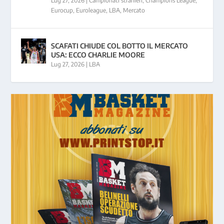
Lug 27, 2026
|
Campionati stranieri
,
Champions League
,
Eurocup
,
Euroleague
,
LBA
,
Mercato
SCAFATI CHIUDE COL BOTTO IL MERCATO
USA: ECCO CHARLIE MOORE
Lug 27, 2026
|
LBA