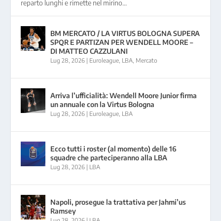
reparto lunghi e rimette nel mirino...
BM MERCATO / LA VIRTUS BOLOGNA SUPERA
SPQR E PARTIZAN PER WENDELL MOORE –
DI MATTEO CAZZULANI
Lug 28, 2026
|
Euroleague
,
LBA
,
Mercato
Arriva l’ufficialità: Wendell Moore Junior firma
un annuale con la Virtus Bologna
Lug 28, 2026
|
Euroleague
,
LBA
Ecco tutti i roster (al momento) delle 16
squadre che parteciperanno alla LBA
Lug 28, 2026
|
LBA
Napoli, prosegue la trattativa per Jahmi’us
Ramsey
Lug 28, 2026
|
LBA