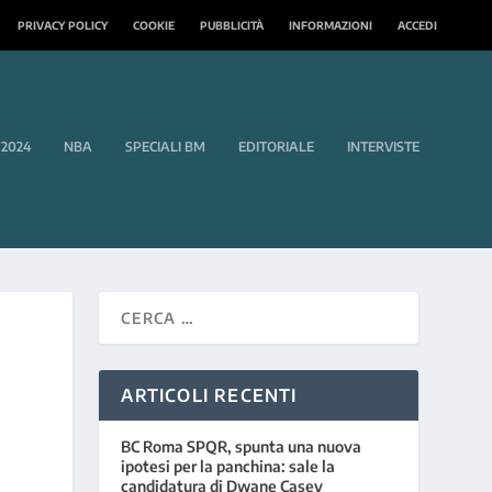
PRIVACY POLICY
COOKIE
PUBBLICITÀ
INFORMAZIONI
ACCEDI
 2024
NBA
SPECIALI BM
EDITORIALE
INTERVISTE
ARTICOLI RECENTI
BC Roma SPQR, spunta una nuova
ipotesi per la panchina: sale la
candidatura di Dwane Casey