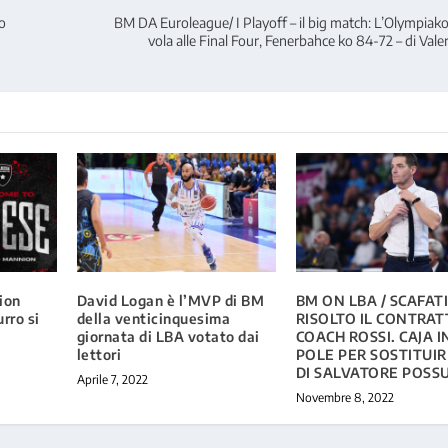
eo
BM DA Euroleague/ I Playoff – il big match: L’Olympiak
vola alle Final Four, Fenerbahce ko 84-72 – di Vale
ion
David Logan è l’MVP di BM
BM ON LBA / SCAFATI
urro si
della venticinquesima
RISOLTO IL CONTRAT
giornata di LBA votato dai
COACH ROSSI. CAJA I
lettori
POLE PER SOSTITUIR
DI SALVATORE POS
Aprile 7, 2022
Novembre 8, 2022