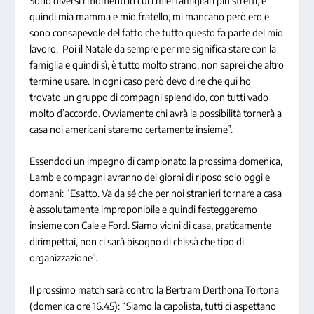
Sono diversi i momenti in cui i miei famigliari più stretti, e
quindi mia mamma e mio fratello, mi mancano però ero e
sono consapevole del fatto che tutto questo fa parte del mio
lavoro. Poi il Natale da sempre per me significa stare con la
famiglia e quindi sì, è tutto molto strano, non saprei che altro
termine usare. In ogni caso però devo dire che qui ho
trovato un gruppo di compagni splendido, con tutti vado
molto d’accordo. Ovviamente chi avrà la possibilità tornerà a
casa noi americani staremo certamente insieme”.
Essendoci un impegno di campionato la prossima domenica,
Lamb e compagni avranno dei giorni di riposo solo oggi e
domani: “Esatto. Va da sé che per noi stranieri tornare a casa
è assolutamente improponibile e quindi festeggeremo
insieme con Cale e Ford. Siamo vicini di casa, praticamente
dirimpettai, non ci sarà bisogno di chissà che tipo di
organizzazione”.
Il prossimo match sarà contro la Bertram Derthona Tortona
(domenica ore 16.45): “Siamo la capolista, tutti ci aspettano