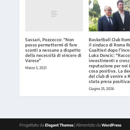
Sassari, Pozzecco: “Non
Basketball Club Ro
posso permettermi di fare
il sindaco di Roma R
sconti a nessuno a dispetto
Gualtieri dopo l’inc
della necessità di vincere di
Luka Doncic: “Racco
Varese”
investimenti e cresc
reputazione per noi 
Marzo 5, 2021
cosa positiva. La de
del club di venire a
stata presa positiv
Giugno 25, 2026
Progettato da
| Alimentato da
Elegant Themes
WordPress