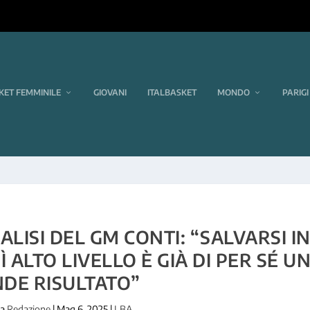
KET FEMMINILE
GIOVANI
ITALBASKET
MONDO
PARIGI
LISI DEL GM CONTI: “SALVARSI I
 ALTO LIVELLO È GIÀ DI PER SÉ U
DE RISULTATO”
da
Redazione
|
Mag 6, 2025
|
LBA