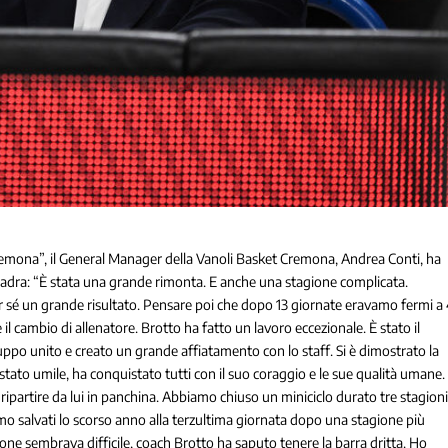
 Cremona”, il General Manager della Vanoli Basket Cremona, Andrea Conti, ha
quadra: “È stata una grande rimonta. E anche una stagione complicata.
 per sé un grande risultato. Pensare poi che dopo 13 giornate eravamo fermi a
il cambio di allenatore. Brotto ha fatto un lavoro eccezionale. È stato il
gruppo unito e creato un grande affiatamento con lo staff. Si è dimostrato la
 stato umile, ha conquistato tutti con il suo coraggio e le sue qualità umane.
ipartire da lui in panchina. Abbiamo chiuso un miniciclo durato tre stagioni
mo salvati lo scorso anno alla terzultima giornata dopo una stagione più
one sembrava difficile, coach Brotto ha saputo tenere la barra dritta. Ho