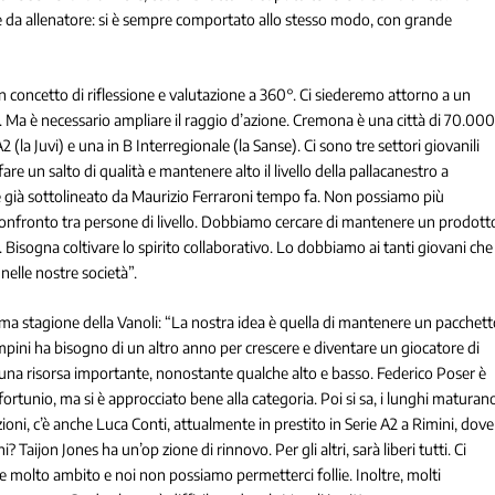
ine da allenatore: si è sempre comportato allo stesso modo, con grande
concetto di riflessione e valutazione a 360°. Ci siederemo attorno a un
 Ma è necessario ampliare il raggio d’azione. Cremona è una città di 70.00
2 (la Juvi) e una in B Interregionale (la Sanse). Ci sono tre settori giovanili
fare un salto di qualità e mantenere alto il livello della pallacanestro a
 già sottolineato da Maurizio Ferraroni tempo fa. Non possiamo più
 confronto tra persone di livello. Dobbiamo cercare di mantenere un prodott
ti. Bisogna coltivare lo spirito collaborativo. Lo dobbiamo ai tanti giovani che
nelle nostre società”.
sima stagione della Vanoli: “La nostra idea è quella di mantenere un pacchet
ampini ha bisogno di un altro anno per crescere e diventare un giocatore di
ato una risorsa importante, nonostante qualche alto e basso. Federico Poser è
fortunio, ma si è approcciato bene alla categoria. Poi si sa, i lunghi maturan
azioni, c’è anche Luca Conti, attualmente in prestito in Serie A2 a Rimini, dove
? Taijon Jones ha un’op zione di rinnovo. Per gli altri, sarà liberi tutti. Ci
e molto ambito e noi non possiamo permetterci follie. Inoltre, molti