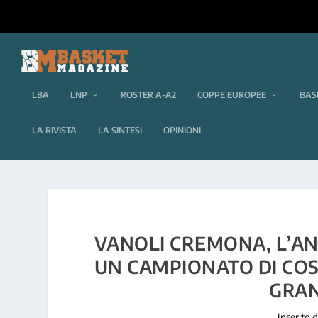
LBA
LNP
ROSTER A-A2
COPPE EUROPEE
BAS
LA RIVISTA
LA SINTESI
OPINIONI
VANOLI CREMONA, L’ANA
UN CAMPIONATO DI COSÌ
GRAN
Inserito 