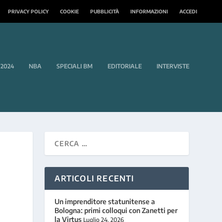
PRIVACY POLICY
COOKIE
PUBBLICITÀ
INFORMAZIONI
ACCEDI
 2024
NBA
SPECIALI BM
EDITORIALE
INTERVISTE
N
ARTICOLI RECENTI
N
Un imprenditore statunitense a
Bologna: primi colloqui con Zanetti per
la Virtus
Luglio 24, 2026