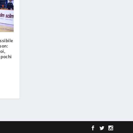
ssibile
nson:
oi,
 pochi