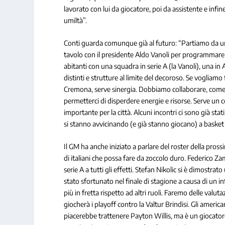
lavorato con lui da giocatore, poi da assistente e inf
umiltà”.
Conti guarda comunque già al futuro: “Partiamo da un 
tavolo con il presidente Aldo Vanoli per programmare.
abitanti con una squadra in serie A (la Vanoli), una in A
distinti e strutture al limite del decoroso. Se vogliamo 
Cremona, serve sinergia. Dobbiamo collaborare, come
permetterci di disperdere energie e risorse. Serve un
importante per la città. Alcuni incontri ci sono già sta
si stanno avvicinando (e già stanno giocano) a basket 
Il GM ha anche iniziato a parlare del roster della pros
di italiani che possa fare da zoccolo duro. Federico Z
serie A a tutti gli effetti. Stefan Nikolic si è dimostr
stato sfortunato nel finale di stagione a causa di un in
più in fretta rispetto ad altri ruoli. Faremo delle valut
giocherà i playoff contro la Valtur Brindisi. Gli americani
piacerebbe trattenere Payton Willis, ma è un giocator