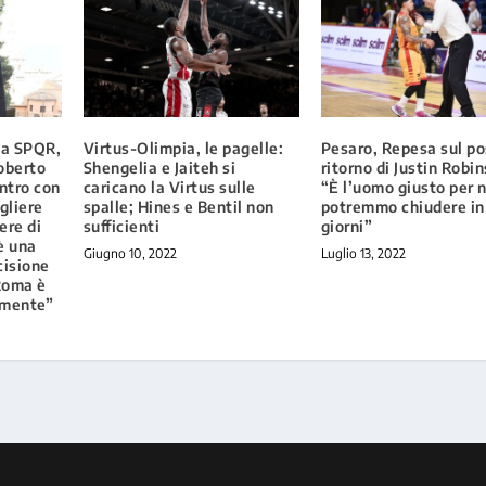
ma SPQR,
Virtus-Olimpia, le pagelle:
Pesaro, Repesa sul po
oberto
Shengelia e Jaiteh si
ritorno di Justin Robi
ontro con
caricano la Virtus sulle
“È l’uomo giusto per n
gliere
spalle; Hines e Bentil non
potremmo chiudere in
ere di
sufficienti
giorni”
è una
Giugno 10, 2022
Luglio 13, 2022
cisione
 Roma è
amente”