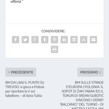
vittoria.”
CONDIVIDERE:
PRECEDENTE
PROSSIMO
BM DA LBA/ IL PUNTO SU
BM SULLE STRADE
TREVISO: si gioca a Pistoia
D’EUROPA / POLONIA: IL
per riportare la V sul
SOPOT DI ŽAN TABAK ED IL
tabellone. – di Ilaria Tubia
TORUŃ DI SRĐAN SUBOTIĆ
VINCONO I DERBY
‘BALCANICI’ DEL TURNO – DI
MATTEO CAZZULANI