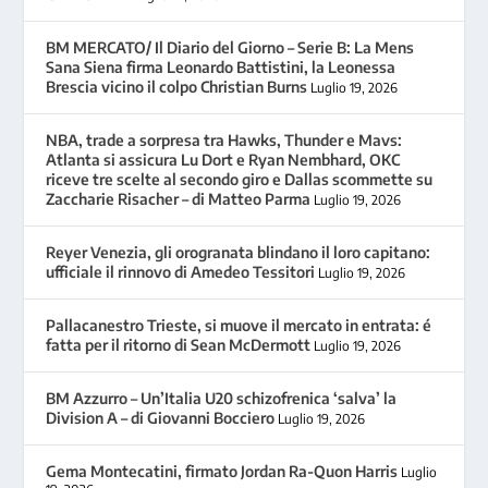
BM MERCATO/ Il Diario del Giorno – Serie B: La Mens
Sana Siena firma Leonardo Battistini, la Leonessa
Brescia vicino il colpo Christian Burns
Luglio 19, 2026
NBA, trade a sorpresa tra Hawks, Thunder e Mavs:
Atlanta si assicura Lu Dort e Ryan Nembhard, OKC
riceve tre scelte al secondo giro e Dallas scommette su
Zaccharie Risacher – di Matteo Parma
Luglio 19, 2026
Reyer Venezia, gli orogranata blindano il loro capitano:
ufficiale il rinnovo di Amedeo Tessitori
Luglio 19, 2026
Pallacanestro Trieste, si muove il mercato in entrata: é
fatta per il ritorno di Sean McDermott
Luglio 19, 2026
BM Azzurro – Un’Italia U20 schizofrenica ‘salva’ la
Division A – di Giovanni Bocciero
Luglio 19, 2026
Gema Montecatini, firmato Jordan Ra-Quon Harris
Luglio