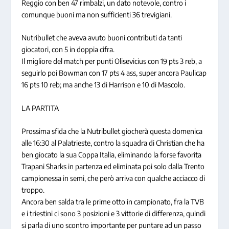
Reggio con ben 47 rimbalzi, un dato notevole, contro i
comunque buoni ma non sufficienti 36 trevigiani.
Nutribullet che aveva avuto buoni contributi da tanti
giocatori, con 5 in doppia cifra.
Il migliore del match per punti Olisevicius con 19 pts 3 reb, a
seguirlo poi Bowman con 17 pts 4 ass, super ancora Paulicap
16 pts 10 reb; ma anche 13 di Harrison e 10 di Mascolo.
LA PARTITA
Prossima sfida che la Nutribullet giocherà questa domenica
alle 16:30 al Palatrieste, contro la squadra di Christian che ha
ben giocato la sua Coppa Italia, eliminando la forse favorita
Trapani Sharks in partenza ed eliminata poi solo dalla Trento
campionessa in semi, che però arriva con qualche acciacco di
troppo.
Ancora ben salda tra le prime otto in campionato, fra la TVB
e i triestini ci sono 3 posizioni e 3 vittorie di differenza, quindi
si parla di uno scontro importante per puntare ad un passo