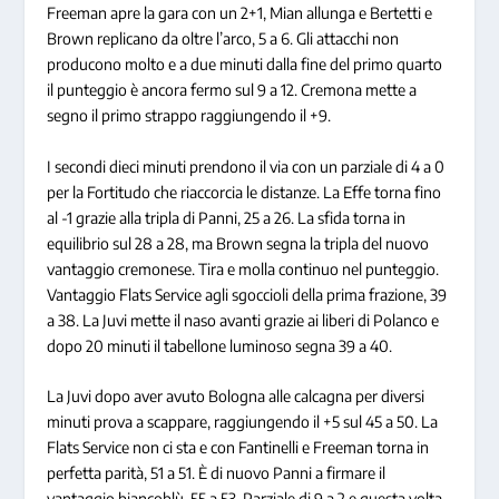
Freeman apre la gara con un 2+1, Mian allunga e Bertetti e
Brown replicano da oltre l’arco, 5 a 6. Gli attacchi non
producono molto e a due minuti dalla fine del primo quarto
il punteggio è ancora fermo sul 9 a 12. Cremona mette a
segno il primo strappo raggiungendo il +9.
I secondi dieci minuti prendono il via con un parziale di 4 a 0
per la Fortitudo che riaccorcia le distanze. La Effe torna fino
al -1 grazie alla tripla di Panni, 25 a 26. La sfida torna in
equilibrio sul 28 a 28, ma Brown segna la tripla del nuovo
vantaggio cremonese. Tira e molla continuo nel punteggio.
Vantaggio Flats Service agli sgoccioli della prima frazione, 39
a 38. La Juvi mette il naso avanti grazie ai liberi di Polanco e
dopo 20 minuti il tabellone luminoso segna 39 a 40.
La Juvi dopo aver avuto Bologna alle calcagna per diversi
minuti prova a scappare, raggiungendo il +5 sul 45 a 50. La
Flats Service non ci sta e con Fantinelli e Freeman torna in
perfetta parità, 51 a 51. È di nuovo Panni a firmare il
vantaggio biancoblù, 55 a 53. Parziale di 9 a 2 e questa volta