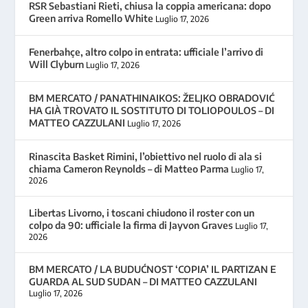
RSR Sebastiani Rieti, chiusa la coppia americana: dopo
Green arriva Romello White
Luglio 17, 2026
Fenerbahçe, altro colpo in entrata: ufficiale l’arrivo di
Will Clyburn
Luglio 17, 2026
BM MERCATO / PANATHINAIKOS: ŽELJKO OBRADOVIĆ
HA GIÀ TROVATO IL SOSTITUTO DI TOLIOPOULOS – DI
MATTEO CAZZULANI
Luglio 17, 2026
Rinascita Basket Rimini, l’obiettivo nel ruolo di ala si
chiama Cameron Reynolds – di Matteo Parma
Luglio 17,
2026
Libertas Livorno, i toscani chiudono il roster con un
colpo da 90: ufficiale la firma di Jayvon Graves
Luglio 17,
2026
BM MERCATO / LA BUDUĆNOST ‘COPIA’ IL PARTIZAN E
GUARDA AL SUD SUDAN – DI MATTEO CAZZULANI
Luglio 17, 2026