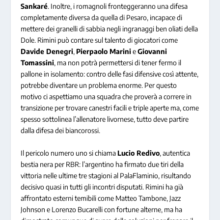
Sankaré
. Inoltre, i romagnoli fronteggeranno una difesa
completamente diversa da quella di Pesaro, incapace di
mettere dei granelli di sabbia negli ingranaggi ben oliati della
Dole. Rimini può contare sul talento di giocatori come
Davide Denegri
,
Pierpaolo Marini
e
Giovanni
Tomassini
, ma non potrà permettersi di tener fermo il
pallone in isolamento: contro delle fasi difensive così attente,
potrebbe diventare un problema enorme. Per questo
motivo ci aspettiamo una squadra che proverà a correre in
transizione per trovare canestri facili e triple aperte ma, come
spesso sottolinea l’allenatore livornese, tutto deve partire
dalla difesa dei biancorossi.
Il pericolo numero uno si chiama
Lucio Redivo
, autentica
bestia nera per RBR: l’argentino ha firmato due tiri della
vittoria nelle ultime tre stagioni al PalaFlaminio, risultando
decisivo quasi in tutti gli incontri disputati. Rimini ha già
affrontato esterni temibili come Matteo Tambone, Jazz
Johnson e Lorenzo Bucarelli con fortune alterne, ma ha