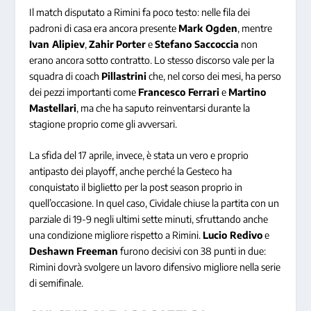
Il match disputato a Rimini fa poco testo: nelle fila dei
padroni di casa era ancora presente
Mark Ogden
, mentre
Ivan Alipiev
,
Zahir
Porter
e
Stefano Saccoccia
non
erano ancora sotto contratto. Lo stesso discorso vale per la
squadra di coach
Pillastrini
che, nel corso dei mesi, ha perso
dei pezzi importanti come
Francesco Ferrari
e
Martino
Mastellari
, ma che ha saputo reinventarsi durante la
stagione proprio come gli avversari.
La sfida del 17 aprile, invece, è stata un vero e proprio
antipasto dei playoff, anche perché la Gesteco ha
conquistato il biglietto per la post season proprio in
quell’occasione. In quel caso, Cividale chiuse la partita con un
parziale di 19-9 negli ultimi sette minuti, sfruttando anche
una condizione migliore rispetto a Rimini.
Lucio Redivo
e
Deshawn
Freeman
furono decisivi con 38 punti in due:
Rimini dovrà svolgere un lavoro difensivo migliore nella serie
di semifinale.