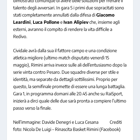
dimostrato comunque di avere delle soluzioni per frenare il
talento degli avversari. In gara 5 i primi due sopracitati sono
stati completamente annullati dalla difesa di
Giacomo
Leardini
,
Luca Pollone
e
Ivan Alipiev
che, insieme agli
esterni, avranno il compito di rendere la vita difficile a
Redivo.
Cividale avrà dalla sua il fattore campo e una condizione
atletica migliore (ultimo match disputato venerdì 15
maggio), Rimini arriva invece sulle ali dell’entusiasmo dopo la
serie vinta contro Pesaro. Due squadre diverse per stile e
identità, ma separate da dettagli sottilissimi. Proprio per
questo, la semifinale promette di essere una lunga battaglia.
Gara 1, in programma domani alle 20.45 anche su RaiSport,
inizierà a dirci quale delle due sarà pronta a compiere l’ultimo
passo verso la finale.
Nell’immagine: Davide Denegri e Luca Cesana Crediti
foto: Nicola De Luigi – Rinascita Basket Rimini (Facebook)