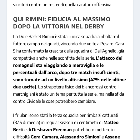
vincitori contro un roster di quella caratura offensiva.
QUI RIMINI: FIDUCIA AL MASSIMO
DOPO LA VITTORIA NEL DERBY
La Dole Basket Rimini è stata l’unica squadra a ribaltare il
fattore campo nei quarti, vincendo due volte a Pesaro. Gara
5 ha confermato la crescita della squadra di Dell’Agnello, già
competitiva anche nelle sconfitte della serie.
L’attacco dei
romagnoli sta viaggiando a meraviglia e le
percentuali dall’arco, dopo tre match insufficienti,
sono tornate ad un livello altissimo (47% nelle ultime
due uscite)
. Lo strapotere fisico dei biancorossi contro i
marchigiani è stato un tema per tutta la serie, ma nella sfida
contro Cividale le cose potrebbero cambiare.
I friulani sono stati la terza squadra per rimbalzi catturati
(37.5 di media) in regular season e i centimetri di
Matteo
Berti
e di
Deshawn
Freeman
potrebbero mettere in
difficoltà
Gora Camara
,
Alessandro Simioni
e
Assane