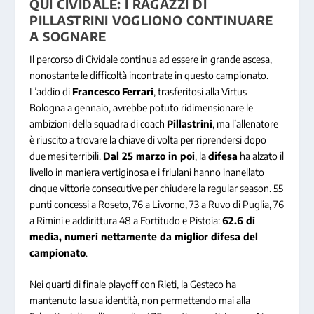
QUI CIVIDALE: I RAGAZZI DI
PILLASTRINI VOGLIONO CONTINUARE
A SOGNARE
Il percorso di Cividale continua ad essere in grande ascesa,
nonostante le difficoltà incontrate in questo campionato.
L’addio di
Francesco
Ferrari
, trasferitosi alla Virtus
Bologna a gennaio, avrebbe potuto ridimensionare le
ambizioni della squadra di coach
Pillastrini
, ma l’allenatore
è riuscito a trovare la chiave di volta per riprendersi dopo
due mesi terribili.
Dal 25 marzo in poi
, la
difesa
ha alzato il
livello in maniera vertiginosa e i friulani hanno inanellato
cinque vittorie consecutive per chiudere la regular season. 55
punti concessi a Roseto, 76 a Livorno, 73 a Ruvo di Puglia, 76
a Rimini e addirittura 48 a Fortitudo e Pistoia:
62.6 di
media, numeri nettamente da miglior difesa del
campionato
.
Nei quarti di finale playoff con Rieti, la Gesteco ha
mantenuto la sua identità, non permettendo mai alla