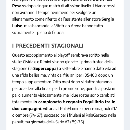
Pesaro
dopo cinque match di altissimo livello. I biancorossi
non avranno il tempo nemmeno per svolgere un
allenamento come riferito dall’assistente allenatore
Sergio
Luise
, ma sbancando la Vitrifrigo Arena hanno fatto
sicuramente il pieno di fiducia.
I PRECEDENTI STAGIONALI
Questo accoppiamento ai playoff sembrava scritto nelle
stelle: Cividale e Rimini si sono giocate il primo trofeo della
stagione (la
Supercoppa
) a settembre e hanno dato vita ad
una sfida bellissima, vinta dai friulani per 105-100 dopo un
tempo supplementare. Otto mesi dopo si riaffronteranno
per accedere alla finale per la promozione, quindi la posta in
palio aumenta vistosamente, ma i due roster sono cambiati
totalmente.
In campionato è regnato l’equilibrio tra le
due compagini
: vittoria al PalaFlaminio per i romagnoli il 17
dicembre (74-67), successo per i friulani al PalaGesteco nella
penultima giornata della Serie A2 (89-76).