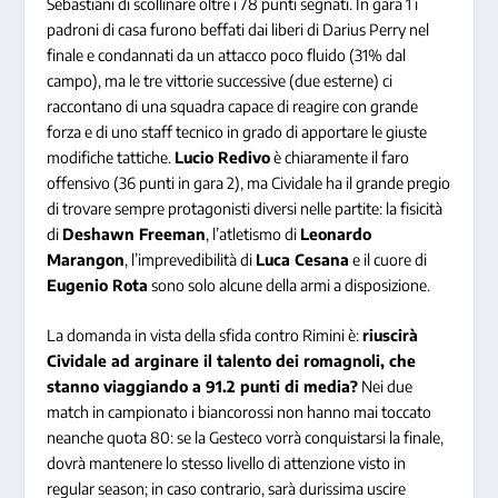
Sebastiani di scollinare oltre i 78 punti segnati. In gara 1 i
padroni di casa furono beffati dai liberi di Darius Perry nel
finale e condannati da un attacco poco fluido (31% dal
campo), ma le tre vittorie successive (due esterne) ci
raccontano di una squadra capace di reagire con grande
forza e di uno staff tecnico in grado di apportare le giuste
modifiche tattiche.
Lucio Redivo
è chiaramente il faro
offensivo (36 punti in gara 2), ma Cividale ha il grande pregio
di trovare sempre protagonisti diversi nelle partite: la fisicità
di
Deshawn Freeman
, l’atletismo di
Leonardo
Marangon
, l’imprevedibilità di
Luca Cesana
e il cuore di
Eugenio Rota
sono solo alcune della armi a disposizione.
La domanda in vista della sfida contro Rimini è:
riuscirà
Cividale ad arginare il talento dei romagnoli, che
stanno viaggiando a 91.2 punti di media?
Nei due
match in campionato i biancorossi non hanno mai toccato
neanche quota 80: se la Gesteco vorrà conquistarsi la finale,
dovrà mantenere lo stesso livello di attenzione visto in
regular season; in caso contrario, sarà durissima uscire