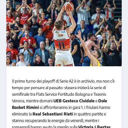
Il primo turno dei playoff di Serie A2 è in archivio, ma non c’è
tempo per pensare al passato: stasera inizierà la serie di
semifinale tra Flats Service Fortitudo Bologna e Tezenis
Verona, mentre domani
UEB Gesteco Cividale
e
Dole
Basket Rimini
si affronteranno in gara 1. I friulani hanno
eliminato la
Real Sebastiani Rieti
in quattro partite e
stanno recuperando le energie da venerdì, mentre i
romagnoli hanno avuto la meglio sulla
Victoria Libertas