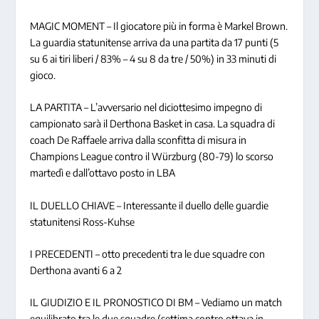
MAGIC MOMENT – Il giocatore più in forma è Markel Brown.
La guardia statunitense arriva da una partita da 17 punti (5
su 6 ai tiri liberi / 83% – 4 su 8 da tre / 50%) in 33 minuti di
gioco.
LA PARTITA – L’avversario nel diciottesimo impegno di
campionato sarà il Derthona Basket in casa. La squadra di
coach De Raffaele arriva dalla sconfitta di misura in
Champions League contro il Würzburg (80-79) lo scorso
martedì e dall’ottavo posto in LBA
IL DUELLO CHIAVE – Interessante il duello delle guardie
statunitensi Ross-Kuhse
I PRECEDENTI – otto precedenti tra le due squadre con
Derthona avanti 6 a 2
IL GIUDIZIO E IL PRONOSTICO DI BM – Vediamo un match
equilibrato tra le due squadre (settima contro ottava in