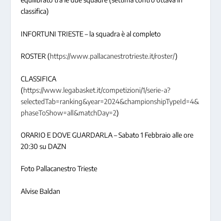
classifica)
INFORTUNI TRIESTE – la squadra è al completo
ROSTER (
https://www.pallacanestrotrieste.it/roster/
)
CLASSIFICA
(
https://www.legabasket.it/competizioni/1/serie-a?
selectedTab=ranking&year=2024&championshipTypeId=4&
phaseToShow=all&matchDay=2
)
ORARIO E DOVE GUARDARLA – Sabato 1 Febbraio alle ore
20:30 su DAZN
Foto Pallacanestro Trieste
Alvise Baldan