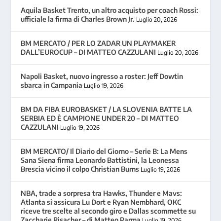
Aquila Basket Trento, un altro acquisto per coach Rossi:
ufficiale la firma di Charles Brown Jr.
Luglio 20, 2026
BM MERCATO / PER LO ZADAR UN PLAYMAKER
DALL’EUROCUP – DI MATTEO CAZZULANI
Luglio 20, 2026
Napoli Basket, nuovo ingresso a roster: Jeff Dowtin
sbarca in Campania
Luglio 19, 2026
BM DA FIBA EUROBASKET / LA SLOVENIA BATTE LA
SERBIA ED È CAMPIONE UNDER 20 – DI MATTEO
CAZZULANI
Luglio 19, 2026
BM MERCATO/ Il Diario del Giorno – Serie B: La Mens
Sana Siena firma Leonardo Battistini, la Leonessa
Brescia vicino il colpo Christian Burns
Luglio 19, 2026
NBA, trade a sorpresa tra Hawks, Thunder e Mavs:
Atlanta si assicura Lu Dort e Ryan Nembhard, OKC
riceve tre scelte al secondo giro e Dallas scommette su
Zaccharie Risacher – di Matteo Parma
Luglio 19, 2026