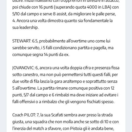
uscire. Inizia malissimo con troppi errori in difesa e in attacco,
poi chiude con 16 punti (superando quota 4000 in LBA) con
5/10 dal campo e serve 8 assist, da migliorare le palle perse,
4. Ancora una volta dimostra quanto sia fondamentale la
sua leadership.
STEWART: 6.5, probabilmente all’overtime uno come lui
sarebbe servito, i 5 falli condizionano partita e pagella, ma
comunque segna 14 punti da ex.
JOVANOVIC: 6, ancora una volta doppia cifra e presenza fissa
sotto canestro, ma non può permettersi tutti questi falli, per
due volte di fila lascia la gara anzitempo e soprattutto senza
5 all’overtime. La partita rimane comunque positiva con 12
punti, 5/7 dal campo e 6 rimbalzi ma deve iniziare ad evitare i
falli offensivi o a rimbalzo che gli vengono fischiati spesso.
Coach PILOT: 7, la sua Scafati sembra aver preso la strada
giusta, una squadra che non molla anche se sotto di 10 e con
l’inerzia del match a sfavore, con Pistoia gli è andata bene,