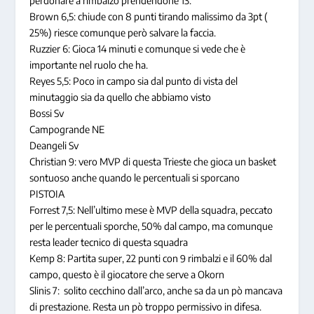
perdonare a rimbalzo prendendone 13.
Brown 6,5: chiude con 8 punti tirando malissimo da 3pt (
25%) riesce comunque però salvare la faccia.
Ruzzier 6: Gioca 14 minuti e comunque si vede che è
importante nel ruolo che ha.
Reyes 5,5: Poco in campo sia dal punto di vista del
minutaggio sia da quello che abbiamo visto
Bossi Sv
Campogrande NE
Deangeli Sv
Christian 9: vero MVP di questa Trieste che gioca un basket
sontuoso anche quando le percentuali si sporcano
PISTOIA
Forrest 7,5: Nell’ultimo mese è MVP della squadra, peccato
per le percentuali sporche, 50% dal campo, ma comunque
resta leader tecnico di questa squadra
Kemp 8: Partita super, 22 punti con 9 rimbalzi e il 60% dal
campo, questo è il giocatore che serve a Okorn
Slinis 7: solito cecchino dall’arco, anche sa da un pò mancava
di prestazione. Resta un pò troppo permissivo in difesa.