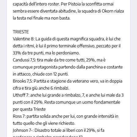
capacità dell’intero roster. Per Pistoia la sconfitta ormai
sembra essere diventata abitudine, la squadra di Okorn rialza
la testa nel finale ma non basta.
TRIESTE
Valentine 8: La guida di questa magnifica squadra, è lui che
detta i ritmi, è lui il primo terminale offensivo, peccato per il
33% da tre punti, ma lo perdoniamo.
Candussi 7,5: tira male da tre come tutti, 29%, ma è
comunque protagonista partendo dalla panchina e costante
in attacco, chiude con 12 punti.
Brooks 7,5: Partita e stagione da veterano vero, va in doppia
cifra e tira giù anche 6 rimbalzi.
Uthoff 7: anche lui grande a rimbalzo, 7, e anche lui male da 3
punti con il 29%. Resta comunque un uomo fondamentale
per questa Trieste
Ross 7: partita solida anche per lui, con grande intensità in
tutto quello che gli viene richiesto.
Johnson 7-: Disastro totale ai liberi con il 29%, si fa