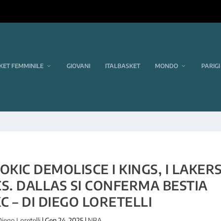
KET FEMMINILE
GIOVANI
ITALBASKET
MONDO
PARIGI
OKIC DEMOLISCE I KINGS, I LAKER
S. DALLAS SI CONFERMA BESTIA
C – DI DIEGO LORETELLI
Diego Loretelli
|
Gen 24, 2025
|
NBA