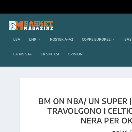
LBA
LNP
ROSTER A-A2
COPPE EUROPEE
BAS
LA RIVISTA
LA SINTESI
OPINIONI
BM ON NBA/ UN SUPER J
TRAVOLGONO I CELTIC
NERA PER OK
Inserito da