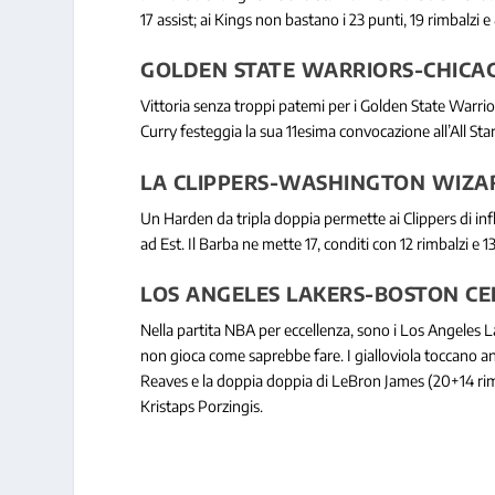
17 assist; ai Kings non bastano i 23 punti, 19 rimbalzi 
GOLDEN STATE WARRIORS-CHICAGO
Vittoria senza troppi patemi per i Golden State Warrior
Curry festeggia la sua 11esima convocazione all’All Sta
LA CLIPPERS-WASHINGTON WIZAR
Un Harden da tripla doppia permette ai Clippers di inf
ad Est. Il Barba ne mette 17, conditi con 12 rimbalzi e 
LOS ANGELES LAKERS-BOSTON CELT
Nella partita NBA per eccellenza, sono i Los Angeles 
non gioca come saprebbe fare. I gialloviola toccano anc
Reaves e la doppia doppia di LeBron James (20+14 rimba
Kristaps Porzingis.