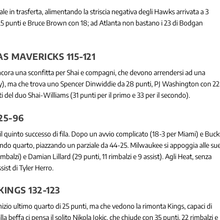
le in trasferta, alimentando la striscia negativa degli Hawks arrivata a 3
 25 punti e Bruce Brown con 18; ad Atlanta non bastano i 23 di Bodgan
 MAVERICKS 115-121
 Ancora una sconfitta per Shai e compagni, che devono arrendersi ad una
y), ma che trova uno Spencer Dinwiddie da 28 punti, PJ Washington con 22
 del duo Shai-Williams (31 punti per il primo e 33 per il secondo).
25-96
 quinto successo di fila. Dopo un avvio complicato (18-3 per Miami) e Buck
ondo quarto, piazzando un parziale da 44-25. Milwaukee si appoggia alle su
lzi) e Damian Lillard (29 punti, 11 rimbalzi e 9 assist). Agli Heat, senza
ist di Tyler Herro.
NGS 132-123
nizio ultimo quarto di 25 punti, ma che vedono la rimonta Kings, capaci di
a beffa ci pensa il solito Nikola Jokic, che chiude con 35 punti, 22 rimbalzi e