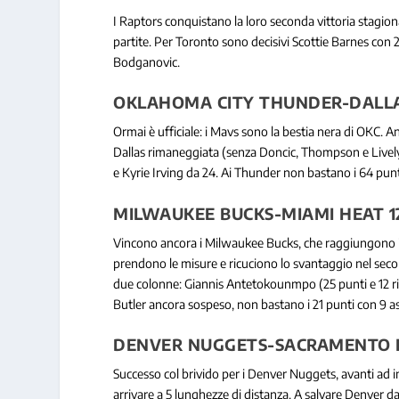
I Raptors conquistano la loro seconda vittoria stagiona
partite. Per Toronto sono decisivi Scottie Barnes con
Bodganovic.
OKLAHOMA CITY THUNDER-DALLAS
Ormai è ufficiale: i Mavs sono la bestia nera di OKC.
Dallas rimaneggiata (senza Doncic, Thompson e Livel
e Kyrie Irving da 24. Ai Thunder non bastano i 64 punti
MILWAUKEE BUCKS-MIAMI HEAT 1
Vincono ancora i Milwaukee Bucks, che raggiungono il
prendono le misure e ricuciono lo svantaggio nel sec
due colonne: Giannis Antetokounmpo (25 punti e 12 rimba
Butler ancora sospeso, non bastano i 21 punti con 9 ass
DENVER NUGGETS-SACRAMENTO KI
Successo col brivido per i Denver Nuggets, avanti ad i
arrivare a 5 lunghezze di distanza. A salvare Denver dall