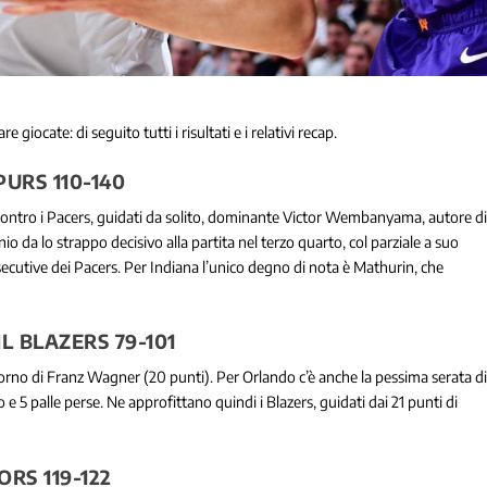
giocate: di seguito tutti i risultati e i relativi recap.
URS 110-140
contro i Pacers, guidati da solito, dominante Victor Wembanyama, autore d
o da lo strappo decisivo alla partita nel terzo quarto, col parziale a suo
nsecutive dei Pacers. Per Indiana l’unico degno di nota è Mathurin, che
 BLAZERS 79-101
 ritorno di Franz Wagner (20 punti). Per Orlando c’è anche la pessima serata d
 e 5 palle perse. Ne approfittano quindi i Blazers, guidati dai 21 punti di
S 119-122