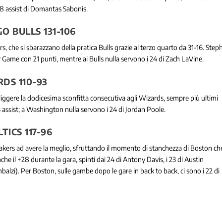
e 8 assist di Domantas Sabonis.
 BULLS 131-106
s, che si sbarazzano della pratica Bulls grazie al terzo quarto da 31-16. Step
r Game con 21 punti, mentre ai Bulls nulla servono i 24 di Zach LaVine.
DS 110-93
liggere la dodicesima sconfitta consecutiva agli Wizards, sempre più ultimi
13 assist; a Washington nulla servono i 24 di Jordan Poole.
ICS 117-96
Lakers ad avere la meglio, sfruttando il momento di stanchezza di Boston ch
he il +28 durante la gara, spinti dai 24 di Antony Davis, i 23 di Austin
lzi). Per Boston, sulle gambe dopo le gare in back to back, ci sono i 22 di