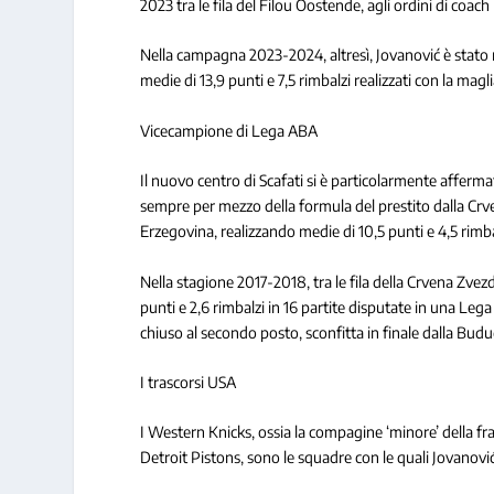
2023 tra le fila del Filou Oostende, agli ordini di coach
Nella campagna 2023-2024, altresì, Jovanović è stato
medie di 13,9 punti e 7,5 rimbalzi realizzati con la magl
Vicecampione di Lega ABA
Il nuovo centro di Scafati si è particolarmente afferma
sempre per mezzo della formula del prestito dalla Cr
Erzegovina, realizzando medie di 10,5 punti e 4,5 rimb
Nella stagione 2017-2018, tra le fila della Crvena Zvez
punti e 2,6 rimbalzi in 16 partite disputate in una Leg
chiuso al secondo posto, sconfitta in finale dalla Bud
I trascorsi USA
I Western Knicks, ossia la compagine ‘minore’ della fr
Detroit Pistons, sono le squadre con le quali Jovanovi