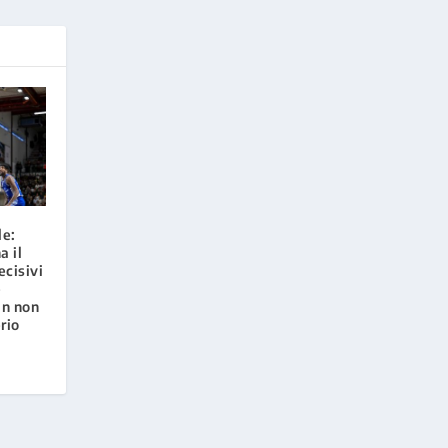
le:
 il
ecisivi
e
an non
rio