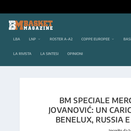
LBA
LNP
ROSTER A-A2
COPPE EUROPEE
BAS
LA RIVISTA
LA SINTESI
OPINIONI
BM SPECIALE MERC
JOVANOVIĆ: UN CARIC
BENELUX, RUSSIA E
Inserito da
M