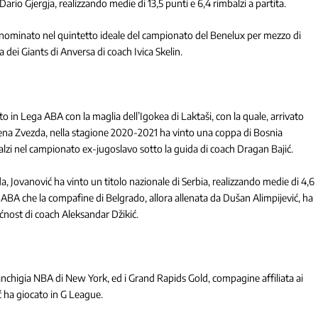
 Dario Gjergja, realizzando medie di 13,5 punti e 6,4 rimbalzi a partita.
 nominato nel quintetto ideale del campionato del Benelux per mezzo di
ia dei Giants di Anversa di coach Ivica Skelin.
to in Lega ABA con la maglia dell’Igokea di Laktaši, con la quale, arrivato
vena Zvezda, nella stagione 2020-2021 ha vinto una coppa di Bosnia
alzi nel campionato ex-jugoslavo sotto la guida di coach Dragan Bajić.
da, Jovanović ha vinto un titolo nazionale di Serbia, realizzando medie di 4,6
a ABA che la compafine di Belgrado, allora allenata da Dušan Alimpijević, ha
ućnost di coach Aleksandar Džikić.
anchigia NBA di New York, ed i Grand Rapids Gold, compagine affiliata ai
ć ha giocato in G League.