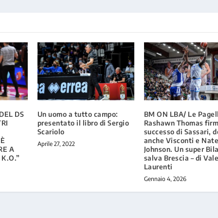
 DEL DS
Un uomo a tutto campo:
BM ON LBA/ Le Pagel
TRI
presentato il libro di Sergio
Rashawn Thomas firma
Scariolo
successo di Sassari, d
’È
anche Visconti e Nat
Aprile 27, 2022
RE A
Johnson. Un super Bil
 K.O.”
salva Brescia – di Vale
Laurenti
Gennaio 4, 2026