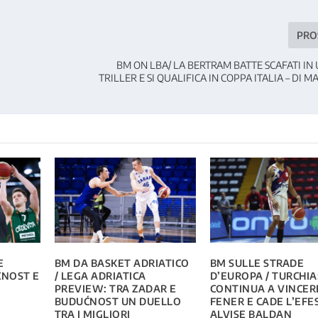
PRO
BM ON LBA/ LA BERTRAM BATTE SCAFATI IN
TRILLER E SI QUALIFICA IN COPPA ITALIA – DI 
E
BM DA BASKET ADRIATICO
BM SULLE STRADE
ĆNOST E
/ LEGA ADRIATICA
D’EUROPA / TURCHIA
A
PREVIEW: TRA ZADAR E
CONTINUA A VINCERE
BUDUĆNOST UN DUELLO
FENER E CADE L’EFES
TRA I MIGLIORI
ALVISE BALDAN