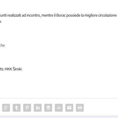
unti realizzati ad incontro, mentre il Borac possiede la migliore circolazione
a.
iche
dits: HKK Široki