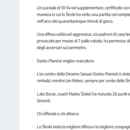
Un parziale di 10:14 nel supplementare, certificato con la
maniera in cui lo Široki ha vinto una partita nel compl
nell’arco dei quarantacinque minuti di gioco.
Una difesa solida ed aggressiva, coi padroni di casa ten
provocate per mezzo di 7 palle rubate, ha permesso all
degli avversari sul perimetro.
Darko Planinić miglior marcatore
L’ex centro della Dinamo Sassari Darko Planinić è stat
rimbalzi, mentre Jan Rebec, sempre per conto dello Širok
Lato Borac, coach Marko Šćekić ha ricevuto 26 punti e 1
Simanić.
Chi difende e chi attacca
Lo Široki resta la migliore difesa e la migliore compa