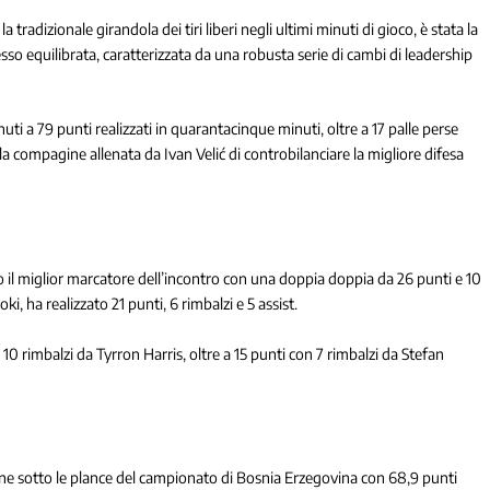
 tradizionale girandola dei tiri liberi negli ultimi minuti di gioco, è stata la
esso equilibrata, caratterizzata da una robusta serie di cambi di leadership
uti a 79 punti realizzati in quarantacinque minuti, oltre a 17 palle perse
a compagine allenata da Ivan Velić di controbilanciare la migliore difesa
o il miglior marcatore dell’incontro con una doppia doppia da 26 punti e 10
i, ha realizzato 21 punti, 6 rimbalzi e 5 assist.
0 rimbalzi da Tyrron Harris, oltre a 15 punti con 7 rimbalzi da Stefan
gine sotto le plance del campionato di Bosnia Erzegovina con 68,9 punti