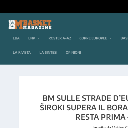
LBA
LNP
ROSTER A-A2
COPPE EUROPEE
BAS
LA RIVISTA
LA SINTESI
OPINIONI
BM SULLE STRADE D’E
ŠIROKI SUPERA IL BOR
RESTA PRIMA 
Inserito da
Matteo C