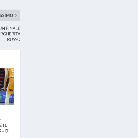
SSIMO
 UN FINALE
MARGHERITA
RUSSO
:
 IL
 – DI