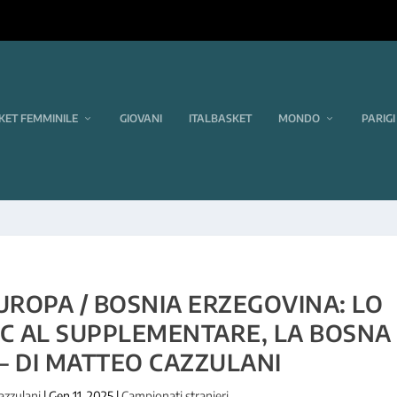
KET FEMMINILE
GIOVANI
ITALBASKET
MONDO
PARIGI
UROPA / BOSNIA ERZEGOVINA: LO
AC AL SUPPLEMENTARE, LA BOSNA
– DI MATTEO CAZZULANI
azzulani
|
Gen 11, 2025
|
Campionati stranieri