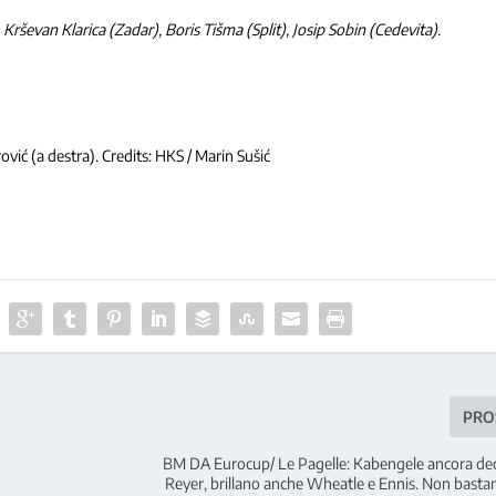
Krševan Klarica (Zadar), Boris Tišma (Split), Josip Sobin (Cedevita).
vić (a destra). Credits: HKS / Marin Sušić
PRO
BM DA Eurocup/ Le Pagelle: Kabengele ancora deci
Reyer, brillano anche Wheatle e Ennis. Non basta