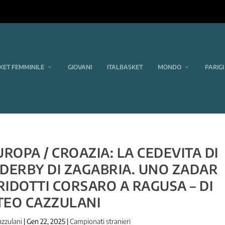
KET FEMMINILE
GIOVANI
ITALBASKET
MONDO
PARIGI
ROPA / CROAZIA: LA CEDEVITA DI
 DERBY DI ZAGABRIA. UNO ZADAR
RIDOTTI CORSARO A RAGUSA – DI
TEO CAZZULANI
zzulani
|
Gen 22, 2025
|
Campionati stranieri