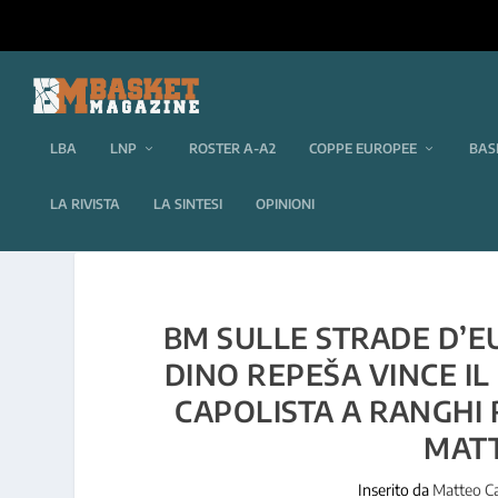
LBA
LNP
ROSTER A-A2
COPPE EUROPEE
BAS
LA RIVISTA
LA SINTESI
OPINIONI
BM SULLE STRADE D’EU
DINO REPEŠA VINCE IL
CAPOLISTA A RANGHI 
MAT
Inserito da
Matteo Ca