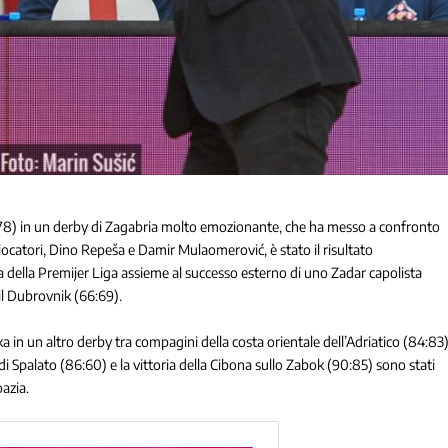
4:78) in un derby di Zagabria molto emozionante, che ha messo a confronto
ocatori, Dino Repeša e Damir Mulaomerović, è stato il risultato
 della Premijer Liga assieme al successo esterno di uno Zadar capolista
il Dubrovnik (66:69).
a in un altro derby tra compagini della costa orientale dell’Adriatico (84:83)
ia di Spalato (86:60) e la vittoria della Cibona sullo Zabok (90:85) sono stati
oazia.