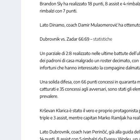
Brandon Sly ha realizzato 18 punti, 8 assist e 4 rimba
rimbalzi con 7 punti.
Lato Dinamo, coach Damir Mulaomerović ha ottenuto 21
Dubrovnik vs. Zadar 66:69 –
statistiche
Un parziale di 2:8 realizzato nelle ultime battute dell
dei padroni di casa malgrado un roster decimato, con sol
infortuni che hanno interessato la compagine dalmata
Una solida difesa, con 66 punti concessi in quaranta mi
catturati e 35 concessi agli avversari, sono stati gli 
prevalere.
Krševan Klarica è stato il vero e proprio protagonista
triple e 3 assist, mentre capitan Marko Ramljak ha reali
Lato Dubrovnik, coach Ivan Perinčić, già alla guida dell
14 punti, 8 assist con 5 rimbalzi da Eyassu Worku, un a