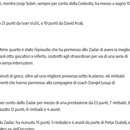
lzi, mentre Josip Sobin, sempre per conto della Cedevita, ha messo a segno 1
 punti da Ivan Vučić, e 19 punti da David Kralj.
’ultimo quarto è stato l’episodio che ha permesso allo Zadar di avere la megli
i otto giocatori a referto, costretti agli straordinari per via di una serie di
 senza interruzioni.
nuti di gioco, oltre ad una migliore presenza sotto le plance, 46 rimbalzi
elementi che hanno permesso alla compagine di coach Danijel Jusup di
 per conto dello Zadar per mezzo di una prestazione da 23 punti, 7 rimbalzi, 
zzato 12 punti, 8 rimbalzi e 4 assist.
o Zadar, ha ricevuto 15 punti, 5 rimbalzi e 4 assist da parte di Petar Dubelj, 
ltro ex dell’incontro.