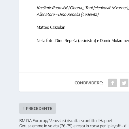
Krešimir Radovčić (Cibona), Toni Jelenković (Kvarner), 
Allenatore – Dino Repeša (Cedevita)
Matteo Cazzulani
Nella foto: Dino Repeša (a sinistra) e Damir Mulaomero
CONDIVIDERE:
PRECEDENTE
BM DA Eurocup/ Venezia si riscatta, sconfitto l’Hapoel
Gerusalemme in volata (76-75) e resta in corsa per i playoff – di