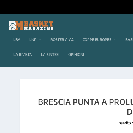
LBA
LNP
ROSTER A-A2
COPPE EUROPEE
BAS
LA RIVISTA
LA SINTESI
OPINIONI
BRESCIA PUNTA A PROL
D
Inserito