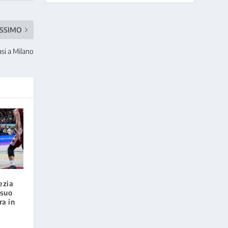
SSIMO
asi a Milano
ezia
 suo
ra in