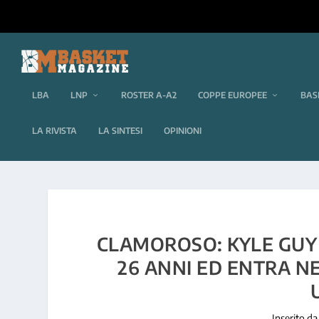
LBA
LNP
ROSTER A-A2
COPPE EUROPEE
BAS
LA RIVISTA
LA SINTESI
OPINIONI
CLAMOROSO: KYLE GUY L
26 ANNI ED ENTRA NE
Inserito d