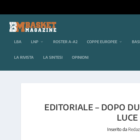
LBA
LNP
ROSTER A-A2
COPPE EUROPEE
BAS
LA RIVISTA
LA SINTESI
OPINIONI
EDITORIALE – DOPO DU
LUCE 
Inserito da
Redaz