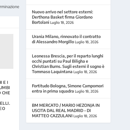
erminazione
Nuovo arrivo nel settore esterni:
Derthona Basket firma Giordano
Bortolani
Luglio 18, 2026
Urania Milano, rinnovato il contratto
di Alessandro Morgillo
Luglio 18, 2026
Leonessa Brescia, per il reparto lunghi
occhi puntati su Paul Biligha e
Christian Burns. Sugli esterni il sogno è
Tommaso Laquintana
Luglio 18, 2026
 E I
Fortitudo Bologna, Simone Campomori
LUMBI
entra in prima squadra
Luglio 18, 2026
O CHE
ELLI.
BM MERCATO / MARIO HEZONJA IN
TEO
USCITA DAL REAL MADRID – DI
MATTEO CAZZULANI
Luglio 18, 2026