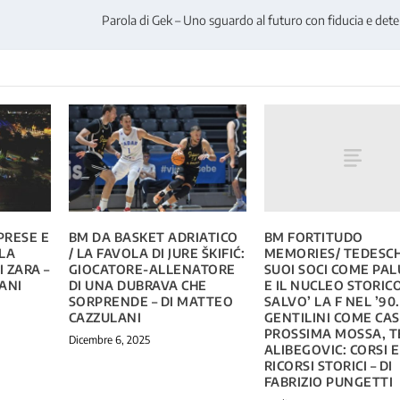
Parola di Gek – Uno sguardo al futuro con fiducia e det
BM FORTITUDO
PRESE E
BM DA BASKET ADRIATICO
MEMORIES/ TEDESCHI
LA
/ LA FAVOLA DI JURE ŠKIFIĆ:
SUOI SOCI COME PA
 ZARA –
GIOCATORE-ALLENATORE
E IL NUCLEO STORIC
ANI
DI UNA DUBRAVA CHE
SALVO’ LA F NEL ’90.
SORPRENDE – DI MATTEO
GENTILINI COME CAS
CAZZULANI
PROSSIMA MOSSA, 
Dicembre 6, 2025
ALIBEGOVIC: CORSI E
RICORSI STORICI – DI
FABRIZIO PUNGETTI