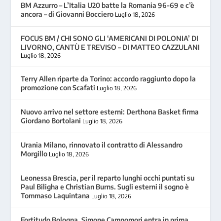
BM Azzurro – L’Italia U20 batte la Romania 96-69 e c’è
ancora – di Giovanni Bocciero
Luglio 18, 2026
FOCUS BM / CHI SONO GLI ‘AMERICANI DI POLONIA’ DI
LIVORNO, CANTÙ E TREVISO – DI MATTEO CAZZULANI
Luglio 18, 2026
Terry Allen riparte da Torino: accordo raggiunto dopo la
promozione con Scafati
Luglio 18, 2026
Nuovo arrivo nel settore esterni: Derthona Basket firma
Giordano Bortolani
Luglio 18, 2026
Urania Milano, rinnovato il contratto di Alessandro
Morgillo
Luglio 18, 2026
Leonessa Brescia, per il reparto lunghi occhi puntati su
Paul Biligha e Christian Burns. Sugli esterni il sogno è
Tommaso Laquintana
Luglio 18, 2026
Fortitudo Bologna, Simone Campomori entra in prima