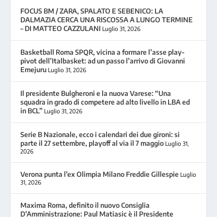
FOCUS BM / ZARA, SPALATO E SEBENICO: LA
DALMAZIA CERCA UNA RISCOSSA A LUNGO TERMINE
– DI MATTEO CAZZULANI
Luglio 31, 2026
Basketball Roma SPQR, vicina a formare l’asse play-
pivot dell’Italbasket: ad un passo l’arrivo di Giovanni
Emejuru
Luglio 31, 2026
Il presidente Bulgheroni e la nuova Varese: “Una
squadra in grado di competere ad alto livello in LBA ed
in BCL”
Luglio 31, 2026
Serie B Nazionale, ecco i calendari dei due gironi: si
parte il 27 settembre, playoff al via il 7 maggio
Luglio 31,
2026
Verona punta l’ex Olimpia Milano Freddie Gillespie
Luglio
31, 2026
Maxima Roma, definito il nuovo Consiglia
D’Amministrazione: Paul Matiasic è il Presidente