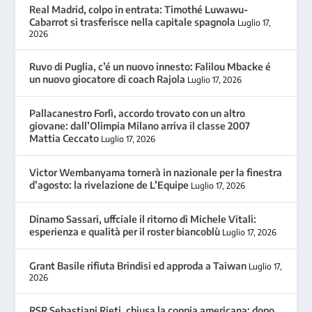
Real Madrid, colpo in entrata: Timothé Luwawu-
Cabarrot si trasferisce nella capitale spagnola
Luglio 17,
2026
Ruvo di Puglia, c’é un nuovo innesto: Falilou Mbacke é
un nuovo giocatore di coach Rajola
Luglio 17, 2026
Pallacanestro Forlì, accordo trovato con un altro
giovane: dall’Olimpia Milano arriva il classe 2007
Mattia Ceccato
Luglio 17, 2026
Victor Wembanyama tornerà in nazionale per la finestra
d’agosto: la rivelazione de L’Equipe
Luglio 17, 2026
Dinamo Sassari, uffciale il ritorno di Michele Vitali:
esperienza e qualità per il roster biancoblù
Luglio 17, 2026
Grant Basile rifiuta Brindisi ed approda a Taiwan
Luglio 17,
2026
RSR Sebastiani Rieti, chiusa la coppia americana: dopo