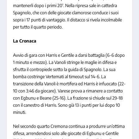
mantenerli dopo i primi 20′. Nella ripresa sale in cattedra
Spagnolo, che con delle giocate clamorose conduce i suoi
sopra i 17 punti di vantaggio. Il distacco si rivela incolmabile
per tutto il quarto periodo.
La Cronaca
Avvio di gara con Harris e Gentile a darsi battaglia (6-6 dopo
1 minuto e mezzo). La Vanoli stringe le maglie in difesa e
sfrutta il contropiede sotto la guida di Spagnolo. La sua
bomba costringe Vertemati al timeout sul 14-6. La
transizione della Vanoli è mortifera ed Harris è infuocato (22-
10 con 3:46 da giocare). Varese prova a rimanere a contatto
con Egbunu e Beane (25-16). La frazione si chiude sul 29-18
con il canestro di Harris. Sono già 13 i punti per lui dopo 10
minuti.
Nel secondo quarto Cremona continua a produrre un’ottima
difesa, arrendendosi solo alle giocate di Egbunu e Gentile