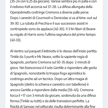
(35-24 con 6.25 da giocare). Varese sembra più in palla e con
il redivivo Kell accorcia sul 37-28. La difesa allungata della
Openjobmetis costringe Cremona a diverse palle perse.
Dopo i canestri di Cournooh e Denicolao si va al time-out sul
39-30. La rubata di Pecchia e il suo successivo assist in
contropiede sono da applausi (43-30). Il 3 tiri liberi di Beane
su regalo di Harris sono l’ultima segnatura del primo tempo
(43-33).
Al rientro sul parquet il leitmotiv è lo stesso dell’inizio partita.
Tinkle da 3 punti e Mc Neace, sotto la sapiente regia di
Spagnolo, portano Cremona sul 50-35 dopo 2 minuti di
gioco. Nei biancorossi é il solo Gentile a rispondere alle gesta
di Spagnolo, nonostante la troppa foga agonistica lo
costringa anche ad un tecnico. Dopo un’altra magia di
Spagnolo (dietro la schiena e canestro con tabellone) è
ancora Gentile a rispondere dalla media (59-45). Cremona
tocca il +17 con 3 minuti da giocare, sostenuta da una difesa
ferrea (Tinkle su tutti) e da delle transizioni perfette. La
fisicità di Sanogo nel pitturato risulta determinante alla fine