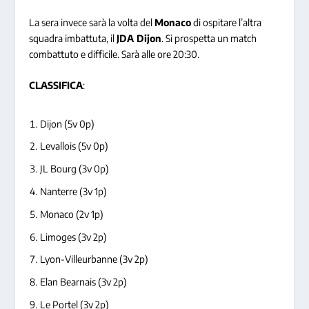
La sera invece sarà la volta del
Monaco
di ospitare l’altra
squadra imbattuta, il
JDA Dijon
. Si prospetta un match
combattuto e difficile. Sarà alle ore 20:30.
CLASSIFICA
:
Dijon (5v 0p)
Levallois (5v 0p)
JL Bourg (3v 0p)
Nanterre (3v 1p)
Monaco (2v 1p)
Limoges (3v 2p)
Lyon-Villeurbanne (3v 2p)
Elan Bearnais (3v 2p)
Le Portel (3v 2p)