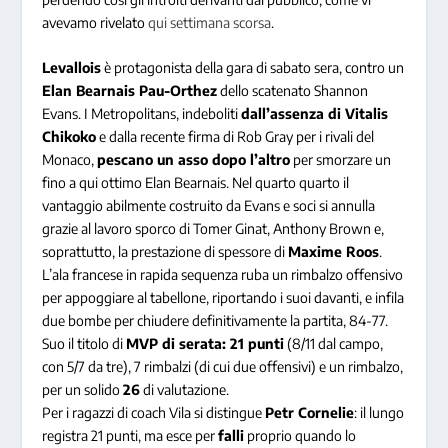
avevamo rivelato
qui settimana scorsa
.
Levallois
è protagonista della gara di sabato sera, contro un
Elan Bearnais Pau-Orthez
dello scatenato Shannon
Evans. I Metropolitans, indeboliti
dall’assenza di Vitalis
Chikoko
e dalla recente firma di Rob Gray per i rivali del
Monaco,
pescano un asso dopo l’altro
per smorzare un
fino a qui ottimo Elan Bearnais. Nel quarto quarto il
vantaggio abilmente costruito da Evans e soci si annulla
grazie al lavoro sporco di Tomer Ginat, Anthony Brown e,
soprattutto, la prestazione di spessore di
Maxime Roos
.
L’ala francese in rapida sequenza ruba un rimbalzo offensivo
per appoggiare al tabellone, riportando i suoi davanti, e infila
due bombe per chiudere definitivamente la partita, 84-77.
Suo il titolo di
MVP di serata: 21 punti
(8/11 dal campo,
con 5/7 da tre), 7 rimbalzi (di cui due offensivi) e un rimbalzo,
per un solido
26
di valutazione.
Per i ragazzi di coach Vila si distingue
Petr Cornelie
: il lungo
registra 21 punti, ma esce per
falli
proprio quando lo