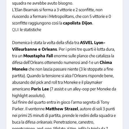
squadra ne avrebbe avuto bisogno.
L’Elan Bearnais si ferma a 3 vittorie e 2 sconfitte, non
riuscendo a fermare i Metropolitans, che con 5 vittorie e 0
sconfitte raggiungono così la
capolista Dijon
.
QUI
le statistiche
Domenica è stata la volta della sfida tra
ASVEL Lyon-
Villeurbanne e Orleans
. Per i primi tre quarti è lotta dura,
tra un
Moustapha Fall
enorme sulle plance che catalizza la
difesa dell’Orleans ottenendo numerosi and-1 e un
Chima
Moneke
che non lascia passare niente (3 le stoppate a fine
partita). Quando la tensione si alza l’Orleans risponde bene,
abusando del pick and roll tra Moneke e il playmaker
americano
Paris Lee
(7 assist e un alley-oop per Moneke da
highlight assoluto).
Sul finire del quarto entra in gioco l’arma segreta di Tony
Parker. Il ventenne
Matthew Strazel
, autore di soli 3 punti
nei primi 25 minuti di partita, prende le redini della squadra e
buca la difesa
orleanais
. Penetrazione, canestro,
penetrazione, and-one. Sfidato al tiro, infila la tripla da 7