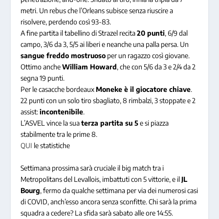
metri. Un rebus che l’Orleans subisce senza riuscire a
risolvere, perdendo così 93-83.
A fine partita il tabellino di Strazel recita
20 punti
, 6/9 dal
campo, 3/6 da 3, 5/5 ai liberi e neanche una palla persa. Un
sangue freddo mostruoso
per un ragazzo così giovane.
Ottimo anche
William Howard
, che con 5/6 da 3 e 2/4 da 2
segna 19 punti.
Per le casacche bordeaux
Moneke è il giocatore chiave
.
22 punti con un solo tiro sbagliato, 8 rimbalzi, 3 stoppate e 2
assist:
incontenibile
.
L’ASVEL vince la sua
terza partita su 5
e si piazza
stabilmente tra le prime 8.
QUI
le statistiche
Settimana prossima sarà cruciale il big match tra i
Metropolitans del Levallois, imbattuti con 5 vittorie, e il
JL
Bourg
, fermo da qualche settimana per via dei numerosi casi
di COVID, anch’esso ancora senza sconfitte. Chi sarà la prima
squadra a cedere? La sfida sarà sabato alle ore 14:55.