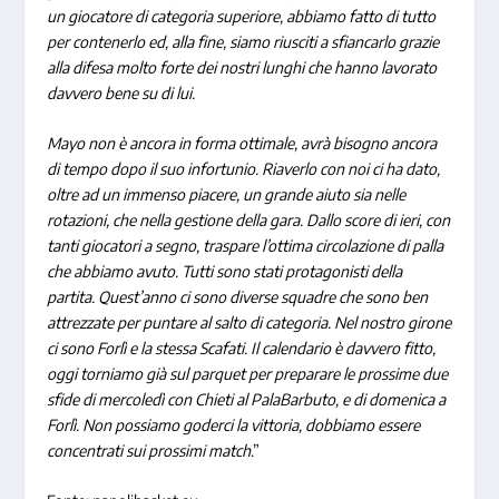
un giocatore di categoria superiore, abbiamo fatto di tutto
per contenerlo ed, alla fine, siamo riusciti a sfiancarlo grazie
alla difesa molto forte dei nostri lunghi che hanno lavorato
davvero bene su di lui.
Mayo non è ancora in forma ottimale, avrà bisogno ancora
di tempo dopo il suo infortunio. Riaverlo con noi ci ha dato,
oltre ad un immenso piacere, un grande aiuto sia nelle
rotazioni, che nella gestione della gara. Dallo score di ieri, con
tanti giocatori a segno, traspare l’ottima circolazione di palla
che abbiamo avuto. Tutti sono stati protagonisti della
partita. Quest’anno ci sono diverse squadre che sono ben
attrezzate per puntare al salto di categoria. Nel nostro girone
ci sono Forlì e la stessa Scafati. Il calendario è davvero fitto,
oggi torniamo già sul parquet per preparare le prossime due
sfide di mercoledì con Chieti al PalaBarbuto, e di domenica a
Forlì. Non possiamo goderci la vittoria, dobbiamo essere
concentrati sui prossimi match
.”