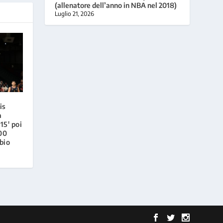
(allenatore dell’anno in NBA nel 2018)
Luglio 21, 2026
is
a
15′ poi
100
bio