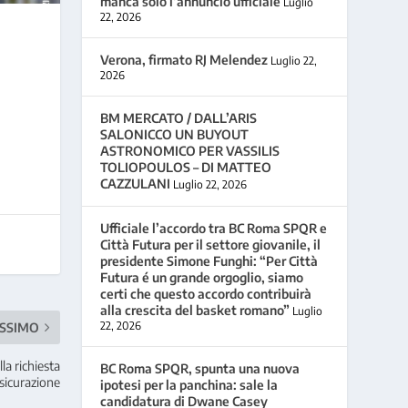
manca solo l’annuncio ufficiale
Luglio
22, 2026
Verona, firmato RJ Melendez
Luglio 22,
2026
BM MERCATO / DALL’ARIS
SALONICCO UN BUYOUT
ASTRONOMICO PER VASSILIS
TOLIOPOULOS – DI MATTEO
CAZZULANI
Luglio 22, 2026
Ufficiale l’accordo tra BC Roma SPQR e
Città Futura per il settore giovanile, il
presidente Simone Funghi: “Per Città
Futura é un grande orgoglio, siamo
certi che questo accordo contribuirà
alla crescita del basket romano”
Luglio
22, 2026
SSIMO
la richiesta
BC Roma SPQR, spunta una nuova
ssicurazione
ipotesi per la panchina: sale la
candidatura di Dwane Casey