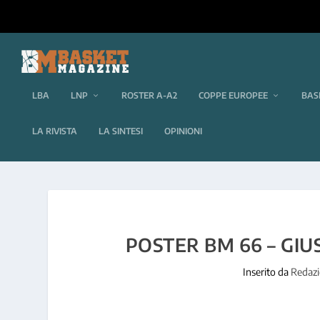
LBA
LNP
ROSTER A-A2
COPPE EUROPEE
BAS
LA RIVISTA
LA SINTESI
OPINIONI
POSTER BM 66 – GIU
Inserito da
Redaz