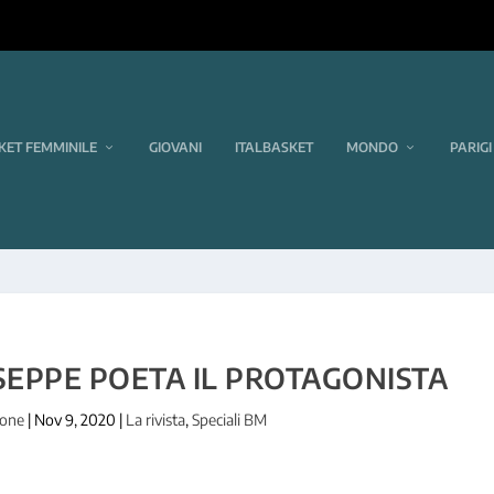
KET FEMMINILE
GIOVANI
ITALBASKET
MONDO
PARIGI
SEPPE POETA IL PROTAGONISTA
ione
|
Nov 9, 2020
|
La rivista
,
Speciali BM