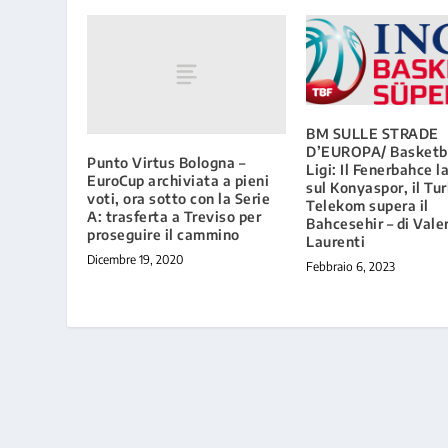
BM SULLE STRADE
D’EUROPA/ Basketb
Punto Virtus Bologna –
Ligi: Il Fenerbahce l
EuroCup archiviata a pieni
sul Konyaspor, il Tu
voti, ora sotto con la Serie
Telekom supera il
A: trasferta a Treviso per
Bahcesehir – di Vale
proseguire il cammino
Laurenti
Dicembre 19, 2020
Febbraio 6, 2023
Progettato da
| Alimentato da
Elegant Themes
WordPress