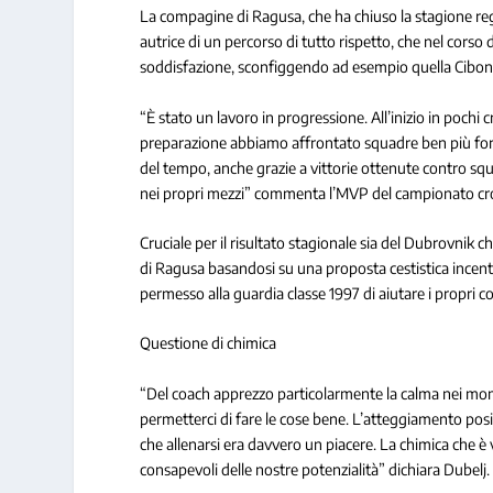
La compagine di Ragusa, che ha chiuso la stagione regol
autrice di un percorso di tutto rispetto, che nel corso
soddisfazione, sconfiggendo ad esempio quella Cibona
“È stato un lavoro in progressione. All’inizio in pochi
preparazione abbiamo affrontato squadre ben più forti 
del tempo, anche grazie a vittorie ottenute contro squa
nei propri mezzi” commenta l’MVP del campionato cr
Cruciale per il risultato stagionale sia del Dubrovnik 
di Ragusa basandosi su una proposta cestistica incentr
permesso alla guardia classe 1997 di aiutare i propri 
Questione di chimica
“Del coach apprezzo particolarmente la calma nei mom
permetterci di fare le cose bene. L’atteggiamento posi
che allenarsi era davvero un piacere. La chimica che è ve
consapevoli delle nostre potenzialità” dichiara Dubelj.