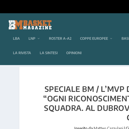
LBA
LNP
ROSTER A-A2
COPPE EUROPEE
BAS
LA RIVISTA
LA SINTESI
OPINIONI
SPECIALE BM / L’MVP 
“OGNI RICONOSCIMENT
SQUADRA. AL DUBROVN
Inserito da
Matteo Cazzulani
|
G