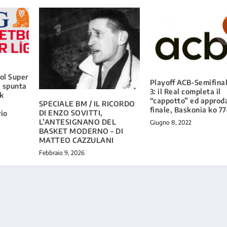
ol Super
Playoff ACB-Semifinal
a spunta
3: il Real completa il
rk
“cappotto” ed approda
SPECIALE BM / IL RICORDO
finale, Baskonia ko 7
DI ENZO SOVITTI,
rio
L’ANTESIGNANO DEL
Giugno 8, 2022
BASKET MODERNO – DI
MATTEO CAZZULANI
Febbraio 9, 2026