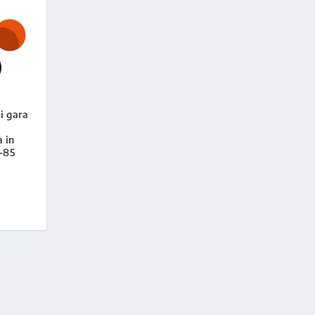
i gara
 in
7-85