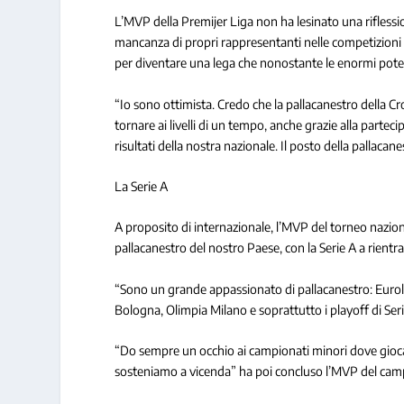
L’MVP della Premijer Liga non ha lesinato una riflessio
mancanza di propri rappresentanti nelle competizioni 
per diventare una lega che nonostante le enormi potenz
“Io sono ottimista. Credo che la pallacanestro della C
tornare ai livelli di un tempo, anche grazie alla partec
risultati della nostra nazionale. Il posto della pallacan
La Serie A
A proposito di internazionale, l’MVP del torneo nazion
pallacanestro del nostro Paese, con la Serie A a rientra
“Sono un grande appassionato di pallacanestro: Eurol
Bologna, Olimpia Milano e soprattutto i playoff di Ser
“Do sempre un occhio ai campionati minori dove giocan
sosteniamo a vicenda” ha poi concluso l’MVP del camp