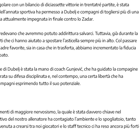
are con un bilancio di diciassette vittorie in trentatré partite, è stata
 dell’annata sportiva ha permesso a Dubelj e compagni di togliersi più di una
 attualmente impegnata in finale contro lo Zadar.
 credevano che avremmo potuto addirittura salvarci. Tuttavia, già durante la
che ci hanno aiutato a spostare l’asticella sempre più in alto. Col passare
dre favorite, sia in casa che in trasferta, abbiamo incrementato la fiducia
oato.
che di Dubelj è stata la mano di coach Gunjević, che ha guidato la compagine
ata su difesa disciplinata e, nel contempo, una certa libertà che ha
compagni esprimendo tutto il suo potenziale.
enti di maggiore nervosismo, la quale è stata davvero chiave nel
tivo del nostro allenatore ha contagiato l’ambiente e lo spogliatoio, tanto
nuta a crearsi tra noi giocatori e lo staff tecnico ci ha reso ancora più forti