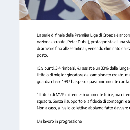
La serie di finale della Premijer Liga di Croazia è a
nazionale croato, Petar Dubelj, protagonista di una s
di arrivare fino alle semifinali, venendo eliminato dai
posto.
15,9 punti, 3,4 rimbalzi, 4,1 assist e un 33% dalla lu
il titolo di miglior giocatore del campionato croato, ma
guardia classe 1997 ha speso quasi unicamente con la
“Il titolo di MVP mi rende sicuramente felice, ma ci t
squadra. Senza il supporto e la fiducia di compagni e 
Non a caso, a livello collettivo abbiamo fatto davvero
Un lavoro in progressione