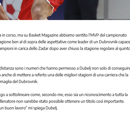
ncora in corso, ma su Basket Magazine abbiamo sentito l’MVP del campionato
tagione ben al di sopra delle aspettative come leader di un Dubrovnik capac
 campioni in carica dello Zadar dopo aver chiuso la stagione regolare al quint
nga distanza sono i numeri che hanno permesso a Dubelj non solo di conseguir
 anche di mettere a referto una delle migliori stagioni di una carriera che la
 maglia del Dubrovnik.
engo a sottolineare come, secondo me, esso sia un riconoscimento a tutta la
allenatore non sarebbe stato possibile ottenere un titolo così importante.
 un buon lavoro” mi spiega Dubelj.