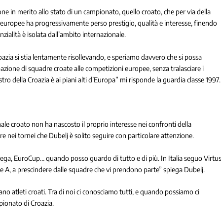
ne in merito allo stato di un campionato, quello croato, che per via della
europee ha progressivamente perso prestigio, qualità e interesse, finendo
ialità è isolata dall’ambito internazionale.
roazia si stia lentamente risollevando, e speriamo davvero che si possa
ipazione di squadre croate alle competizioni europee, senza tralasciare i
estro della Croazia è ai piani alti d’Europa” mi risponde la guardia classe 1997.
ale croato non ha nascosto il proprio interesse nei confronti della
re nei tornei che Dubelj è solito seguire con particolare attenzione.
ega, EuroCup… quando posso guardo di tutto e di più. In Italia seguo Virtu
ie A, a prescindere dalle squadre che vi prendono parte” spiega Dubelj.
o atleti croati. Tra di noi ci conosciamo tutti, e quando possiamo ci
ionato di Croazia.