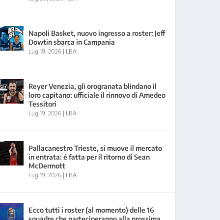
Napoli Basket, nuovo ingresso a roster: Jeff
Dowtin sbarca in Campania
Lug 19, 2026
|
LBA
Reyer Venezia, gli orogranata blindano il
loro capitano: ufficiale il rinnovo di Amedeo
Tessitori
Lug 19, 2026
|
LBA
Pallacanestro Trieste, si muove il mercato
in entrata: é fatta per il ritorno di Sean
McDermott
Lug 19, 2026
|
LBA
Ecco tutti i roster (al momento) delle 16
squadre che parteciperanno alla prossima