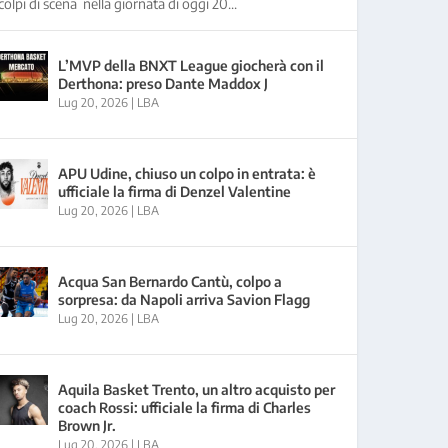
colpi di scena nella giornata di oggi 20...
L’MVP della BNXT League giocherà con il
Derthona: preso Dante Maddox J
Lug 20, 2026
|
LBA
APU Udine, chiuso un colpo in entrata: è
ufficiale la firma di Denzel Valentine
Lug 20, 2026
|
LBA
Acqua San Bernardo Cantù, colpo a
sorpresa: da Napoli arriva Savion Flagg
Lug 20, 2026
|
LBA
Aquila Basket Trento, un altro acquisto per
coach Rossi: ufficiale la firma di Charles
Brown Jr.
Lug 20, 2026
|
LBA