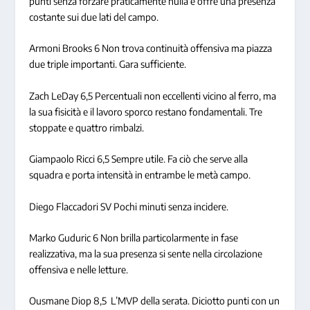
punti senza forzare praticamente nulla e offre una presenza
costante sui due lati del campo.
Armoni Brooks 6
Non trova continuità offensiva ma piazza
due triple importanti. Gara sufficiente.
Zach LeDay 6,5
Percentuali non eccellenti vicino al ferro, ma
la sua fisicità e il lavoro sporco restano fondamentali. Tre
stoppate e quattro rimbalzi.
Giampaolo Ricci 6,5
Sempre utile. Fa ciò che serve alla
squadra e porta intensità in entrambe le metà campo.
Diego Flaccadori SV
Pochi minuti senza incidere.
Marko Guduric 6
Non brilla particolarmente in fase
realizzativa, ma la sua presenza si sente nella circolazione
offensiva e nelle letture.
Ousmane Diop 8,5
L’MVP della serata. Diciotto punti con un