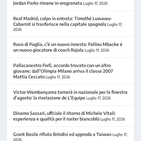
Jordan Parks rimane in orogranata
Luglio 17, 2026
Real Madrid, colpo in entrata: Timothé Luwawu-
Cabarrot si trasferisce nella capitale spagnola
Luglio 17,
2026
Ruvo di Puglia, c’é un nuovo innesto: Falilou Mbacke é
un nuovo giocatore di coach Rajola
Luglio 17, 2026
Pallacanestro Forlì, accordo trovato con un altro
giovane: dall’Olimpia Milano arriva il classe 2007
Mattia Ceccato
Luglio 17, 2026
Victor Wembanyama tornerà in nazionale per la finestra
d’agosto: la rivelazione de L’Equipe
Luglio 17, 2026
Dinamo Sassari, uffciale il ritorno di Michele Vitali:
esperienza e qualità per il roster biancoblù
Luglio 17, 2026
Grant Basile rifiuta Brindisi ed approda a Taiwan
Luglio 17,
2026