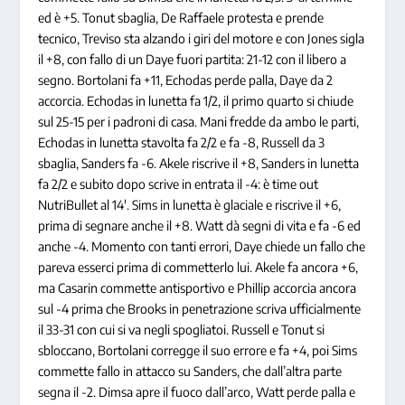
ed è +5. Tonut sbaglia, De Raffaele protesta e prende
tecnico, Treviso sta alzando i giri del motore e con Jones sigla
il +8, con fallo di un Daye fuori partita: 21-12 con il libero a
segno. Bortolani fa +11, Echodas perde palla, Daye da 2
accorcia. Echodas in lunetta fa 1/2, il primo quarto si chiude
sul 25-15 per i padroni di casa. Mani fredde da ambo le parti,
Echodas in lunetta stavolta fa 2/2 e fa -8, Russell da 3
sbaglia, Sanders fa -6. Akele riscrive il +8, Sanders in lunetta
fa 2/2 e subito dopo scrive in entrata il -4: è time out
NutriBullet al 14′. Sims in lunetta è glaciale e riscrive il +6,
prima di segnare anche il +8. Watt dà segni di vita e fa -6 ed
anche -4. Momento con tanti errori, Daye chiede un fallo che
pareva esserci prima di commetterlo lui. Akele fa ancora +6,
ma Casarin commette antisportivo e Phillip accorcia ancora
sul -4 prima che Brooks in penetrazione scriva ufficialmente
il 33-31 con cui si va negli spogliatoi. Russell e Tonut si
sbloccano, Bortolani corregge il suo errore e fa +4, poi Sims
commette fallo in attacco su Sanders, che dall’altra parte
segna il -2. Dimsa apre il fuoco dall’arco, Watt perde palla e