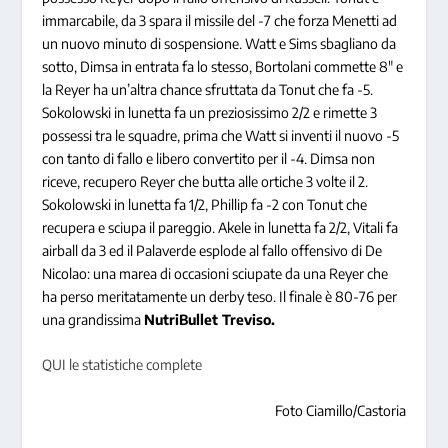
immarcabile, da 3 spara il missile del -7 che forza Menetti ad
un nuovo minuto di sospensione. Watt e Sims sbagliano da
sotto, Dimsa in entrata fa lo stesso, Bortolani commette 8″ e
la Reyer ha un’altra chance sfruttata da Tonut che fa -5.
Sokolowski in lunetta fa un preziosissimo 2/2 e rimette 3
possessi tra le squadre, prima che Watt si inventi il nuovo -5
con tanto di fallo e libero convertito per il -4. Dimsa non
riceve, recupero Reyer che butta alle ortiche 3 volte il 2.
Sokolowski in lunetta fa 1/2, Phillip fa -2 con Tonut che
recupera e sciupa il pareggio. Akele in lunetta fa 2/2, Vitali fa
airball da 3 ed il Palaverde esplode al fallo offensivo di De
Nicolao: una marea di occasioni sciupate da una Reyer che
ha perso meritatamente un derby teso. Il finale è 80-76 per
una grandissima
NutriBullet Treviso.
QUI le statistiche complete
Foto Ciamillo/Castoria