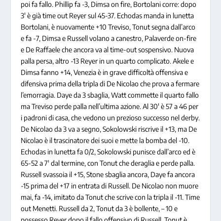
poi fa fallo. Phillip fa -3, Dimsa on fire, Bortolani corre: dopo
3′ è già time out Reyer sul 45-37. Echodas manda in lunetta
Bortolani, è nuovamente +10 Treviso, Tonut segna dall’arco
e fa -7, Dimsa e Russell volano a canestro, Palaverde on-fire
e De Raffaele che ancora va al time-out sospensivo. Nuova
palla persa, altro -13 Reyer in un quarto complicato. Akele e
Dimsa fanno +14, Venezia è in grave difficoltà offensiva e
difensiva prima della tripla di De Nicolao che prova a fermare
l’emorragia. Daye da 3 sbaglia, Watt commette il quarto fallo
ma Treviso perde palla nell’ultima azione. Al 30′ è 57 a 46 per
i padroni di casa, che vedono un prezioso successo nel derby.
De Nicolao da 3 va a segno, Sokolowski riscrive il +13, ma De
Nicolao è il trascinatore dei suoi e mette la bomba del -10.
Echodas in lunetta fa 0/2, Sokolowski punisce dall’arco ed è
65-52 a 7′ dal termine, con Tonut che deraglia e perde palla.
Russell svassoia il +15, Stone sbaglia ancora, Daye fa ancora
-15 prima del +17 in entrata di Russell. De Nicolao non muore
mai, fa -14, imitato da Tonut che scrive con la tripla il -11. Time
out Menetti. Russell da 2, Tonut da 3 è bollente, – 10 e
possesso Reyer dopo il fallo offensivo di Russell. Tonut è