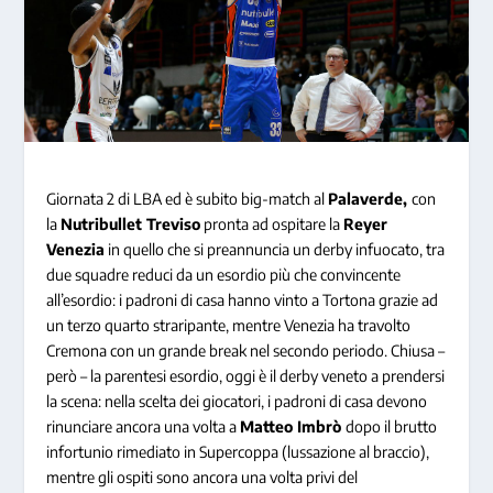
Giornata 2 di LBA ed è subito big-match al
Palaverde,
con
la
Nutribullet
Treviso
pronta ad ospitare la
Reyer
Venezia
in quello che si preannuncia un derby infuocato, tra
due squadre reduci da un esordio più che convincente
all’esordio: i padroni di casa hanno vinto a Tortona grazie ad
un terzo quarto straripante, mentre Venezia ha travolto
Cremona con un grande break nel secondo periodo. Chiusa –
però – la parentesi esordio, oggi è il derby veneto a prendersi
la scena: nella scelta dei giocatori, i padroni di casa devono
rinunciare ancora una volta a
Matteo Imbrò
dopo il brutto
infortunio rimediato in Supercoppa (lussazione al braccio),
mentre gli ospiti sono ancora una volta privi del