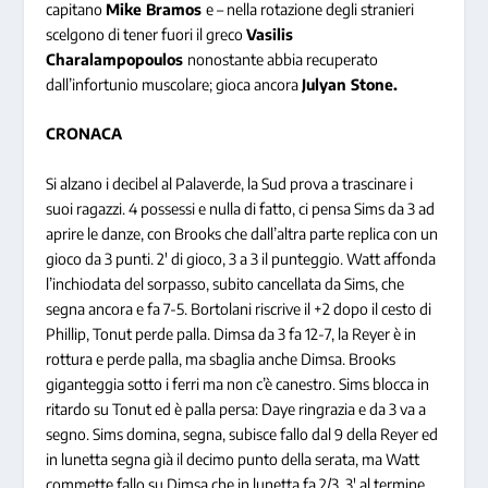
capitano
Mike Bramos
e – nella rotazione degli stranieri
scelgono di tener fuori il greco
Vasilis
Charalampopoulos
nonostante abbia recuperato
dall’infortunio muscolare; gioca ancora
Julyan Stone.
CRONACA
Si alzano i decibel al Palaverde, la Sud prova a trascinare i
suoi ragazzi. 4 possessi e nulla di fatto, ci pensa Sims da 3 ad
aprire le danze, con Brooks che dall’altra parte replica con un
gioco da 3 punti. 2′ di gioco, 3 a 3 il punteggio. Watt affonda
l’inchiodata del sorpasso, subito cancellata da Sims, che
segna ancora e fa 7-5. Bortolani riscrive il +2 dopo il cesto di
Phillip, Tonut perde palla. Dimsa da 3 fa 12-7, la Reyer è in
rottura e perde palla, ma sbaglia anche Dimsa. Brooks
giganteggia sotto i ferri ma non c’è canestro. Sims blocca in
ritardo su Tonut ed è palla persa: Daye ringrazia e da 3 va a
segno. Sims domina, segna, subisce fallo dal 9 della Reyer ed
in lunetta segna già il decimo punto della serata, ma Watt
commette fallo su Dimsa che in lunetta fa 2/3. 3′ al termine