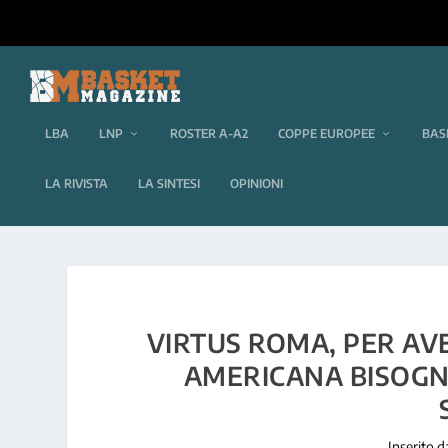
LBA
LNP
ROSTER A-A2
COPPE EUROPEE
BAS
LA RIVISTA
LA SINTESI
OPINIONI
VIRTUS ROMA, PER AV
AMERICANA BISOG
Inserito 