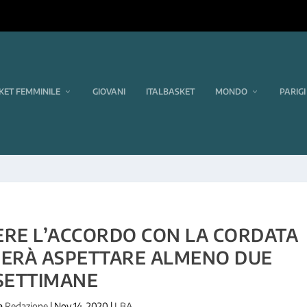
KET FEMMINILE
GIOVANI
ITALBASKET
MONDO
PARIGI
ERE L’ACCORDO CON LA CORDATA
NERÀ ASPETTARE ALMENO DUE
SETTIMANE
da
Redazione
|
Nov 14, 2020
|
LBA