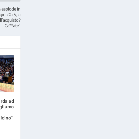
a esplode in
io 2025, ci
ll’acquisto?
Ca**ate”
arda ad
gliamo
.
vicino”