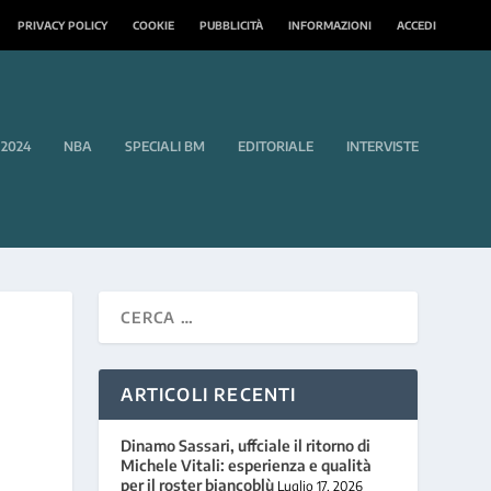
PRIVACY POLICY
COOKIE
PUBBLICITÀ
INFORMAZIONI
ACCEDI
 2024
NBA
SPECIALI BM
EDITORIALE
INTERVISTE
ARTICOLI RECENTI
Dinamo Sassari, uffciale il ritorno di
Michele Vitali: esperienza e qualità
per il roster biancoblù
Luglio 17, 2026