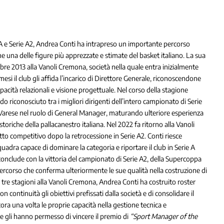
 A e Serie A2, Andrea Conti ha intrapreso un importante percorso
e una delle figure più apprezzate e stimate del basket italiano. La sua
re 2013 alla Vanoli Cremona, società nella quale entra inizialmente
esi il club gli affida l’incarico di Direttore Generale, riconoscendone
ità relazionali e visione progettuale. Nel corso della stagione
do riconosciuto tra i migliori dirigenti dell’intero campionato di Serie
Varese nel ruolo di General Manager, maturando ulteriore esperienza
 storiche della pallacanestro italiana. Nel 2022 fa ritorno alla Vanoli
tto competitivo dopo la retrocessione in Serie A2. Conti riesce
adra capace di dominare la categoria e riportare il club in Serie A
conclude con la vittoria del campionato di Serie A2, della Supercoppa
percorso che conferma ulteriormente le sue qualità nella costruzione di
me tre stagioni alla Vanoli Cremona, Andrea Conti ha costruito roster
n continuità gli obiettivi prefissati dalla società e di consolidare il
a una volta le proprie capacità nella gestione tecnica e
 che gli hanno permesso di vincere il premio di
“Sport Manager of the