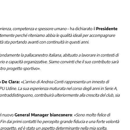
erienza, competenza e spessore umano
– ha dichiarato il
Presidente
temente perché riteniamo abbia le qualità ideali per accompagnare
età sta portando avanti con continuità in questi anni.
ndamente la pallacanestro italiana, abituato a lavorare in contesti di
ibrio e capacità organizzative. Siamo convinti che il suo contributo sarà
stro progetto sportivo».
 De Clara:
«L’arrivo di Andrea Conti rappresenta un innesto di
’APU Udine. La sua esperienza maturata nel corso degli anni in Serie A,
ontraddistinguono, contribuirà ulteriormente alla crescita del club, sia
el nuovo
General Manager bianconero
:
«Sono molto felice di
Fin dai primi contatti ho percepito grande fiducia e una forte volontà
 progetto, ed è stato un aspetto determinante nella mia scelta.