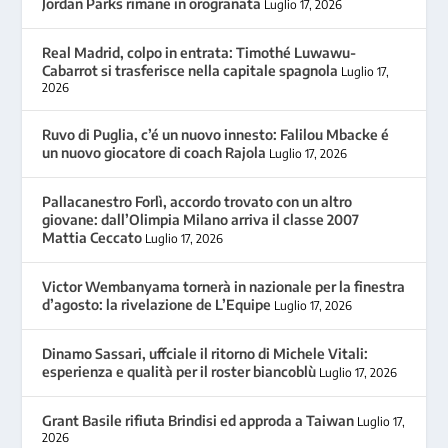
Jordan Parks rimane in orogranata
Luglio 17, 2026
Real Madrid, colpo in entrata: Timothé Luwawu-
Cabarrot si trasferisce nella capitale spagnola
Luglio 17,
2026
Ruvo di Puglia, c’é un nuovo innesto: Falilou Mbacke é
un nuovo giocatore di coach Rajola
Luglio 17, 2026
Pallacanestro Forlì, accordo trovato con un altro
giovane: dall’Olimpia Milano arriva il classe 2007
Mattia Ceccato
Luglio 17, 2026
Victor Wembanyama tornerà in nazionale per la finestra
d’agosto: la rivelazione de L’Equipe
Luglio 17, 2026
Dinamo Sassari, uffciale il ritorno di Michele Vitali:
esperienza e qualità per il roster biancoblù
Luglio 17, 2026
Grant Basile rifiuta Brindisi ed approda a Taiwan
Luglio 17,
2026