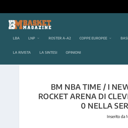
LBA
LNP
ROSTER A-A2
COPPE EUROPEE
BAS
LA RIVISTA
LA SINTESI
OPINIONI
BM NBA TIME / I N
ROCKET ARENA DI CLEVE
0 NELLA SER
Inserito da