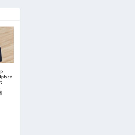
ap
lpisce
it
s
di