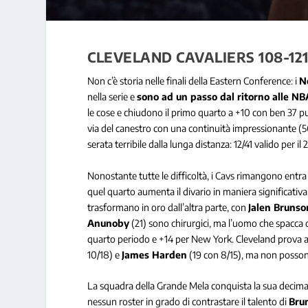
CLEVELAND CAVALIERS 108-121
Non c’è storia nelle finali della Eastern Conference: i
N
nella serie e
sono ad un passo dal ritorno alle NB
le cose e chiudono il primo quarto a +10 con ben 37 pun
via del canestro con una continuità impressionante (5
serata terribile dalla lunga distanza: 12/41 valido per 
Nonostante tutte le difficoltà, i Cavs rimangono entra l
quel quarto aumenta il divario in maniera significativa
trasformano in oro dall’altra parte, con
Jalen Brunso
Anunoby
(21) sono chirurgici, ma l’uomo che spacca 
quarto periodo e +14 per New York. Cleveland prova 
10/18) e
James Harden
(19 con 8/15), ma non possono
La squadra della Grande Mela conquista la sua decima v
nessun roster in grado di contrastare il talento di
Bru