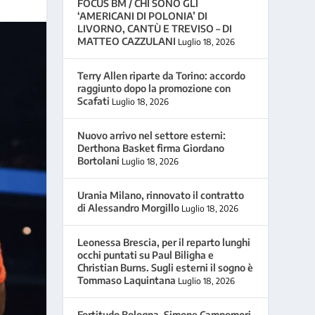
FOCUS BM / CHI SONO GLI
‘AMERICANI DI POLONIA’ DI
LIVORNO, CANTÙ E TREVISO – DI
MATTEO CAZZULANI
Luglio 18, 2026
Terry Allen riparte da Torino: accordo
raggiunto dopo la promozione con
Scafati
Luglio 18, 2026
Nuovo arrivo nel settore esterni:
Derthona Basket firma Giordano
Bortolani
Luglio 18, 2026
Urania Milano, rinnovato il contratto
di Alessandro Morgillo
Luglio 18, 2026
Leonessa Brescia, per il reparto lunghi
occhi puntati su Paul Biligha e
Christian Burns. Sugli esterni il sogno è
Tommaso Laquintana
Luglio 18, 2026
Fortitudo Bologna, Simone Campomori