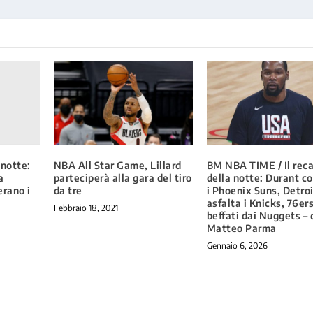
 notte:
NBA All Star Game, Lillard
BM NBA TIME / Il rec
a
parteciperà alla gara del tiro
della notte: Durant co
erano i
da tre
i Phoenix Suns, Detro
asfalta i Knicks, 76er
Febbraio 18, 2021
beffati dai Nuggets – 
Matteo Parma
Gennaio 6, 2026