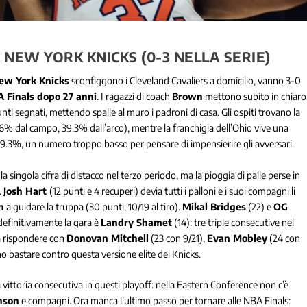
 NEW YORK KNICKS (0-3 NELLA SERIE)
ew York Knicks
sconfiggono i Cleveland Cavaliers a domicilio, vanno 3-0
A Finals dopo 27 anni
. I ragazzi di coach
Brown
mettono subito in chiaro
ti segnati, mettendo spalle al muro i padroni di casa. Gli ospiti trovano la
6% dal campo, 39.3% dall’arco), mentre la franchigia dell’Ohio vive una
il 29.3%, un numero troppo basso per pensare di impensierire gli avversari.
a singola cifra di distacco nel terzo periodo, ma la pioggia di palle perse in
.
Josh Hart
(12 punti e 4 recuperi) devia tutti i palloni e i suoi compagni li
n
a guidare la truppa (30 punti, 10/19 al tiro).
Mikal Bridges
(22) e
OG
definitivamente la gara è
Landry Shamet
(14): tre triple consecutive nel
a rispondere con
Donovan Mitchell
(23 con 9/21),
Evan Mobley
(24 con
 bastare contro questa versione elite dei Knicks.
ittoria consecutiva in questi playoff: nella Eastern Conference non c’è
nson
e compagni. Ora manca l’ultimo passo per tornare alle NBA Finals: