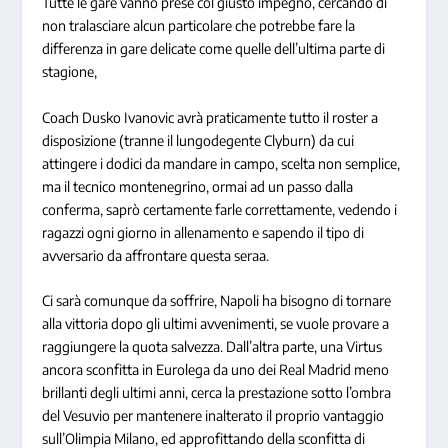
Tutte le gare vanno prese col giusto impegno, cercando di
non tralasciare alcun particolare che potrebbe fare la
differenza in gare delicate come quelle dell’ultima parte di
stagione,
Coach Dusko Ivanovic avrà praticamente tutto il roster a
disposizione (tranne il lungodegente Clyburn) da cui
attingere i dodici da mandare in campo, scelta non semplice,
ma il tecnico montenegrino, ormai ad un passo dalla
conferma, saprò certamente farle correttamente, vedendo i
ragazzi ogni giorno in allenamento e sapendo il tipo di
avversario da affrontare questa seraa.
Ci sarà comunque da soffrire, Napoli ha bisogno di tornare
alla vittoria dopo gli ultimi avvenimenti, se vuole provare a
raggiungere la quota salvezza. Dall’altra parte, una Virtus
ancora sconfitta in Eurolega da uno dei Real Madrid meno
brillanti degli ultimi anni, cerca la prestazione sotto l’ombra
del Vesuvio per mantenere inalterato il proprio vantaggio
sull’Olimpia Milano, ed approfittando della sconfitta di