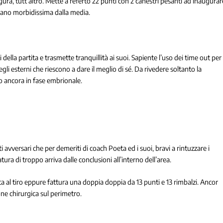
gura, tutt’altro. Mette a referto 22 punti con 2 canestri pesanti ad inaugurar
mano morbidissima dalla media.
 della partita e trasmette tranquillità ai suoi. Sapiente l’uso dei time out per
egli esterni che riescono a dare il meglio di sé. Da rivedere soltanto la
 ancora in fase embrionale.
i avversari che per demeriti di coach Poeta ed i suoi, bravi a rintuzzare i
tura di troppo arriva dalle conclusioni all’interno dell’area.
ata al tiro eppure fattura una doppia doppia da 13 punti e 13 rimbalzi. Ancor
one chirurgica sul perimetro.