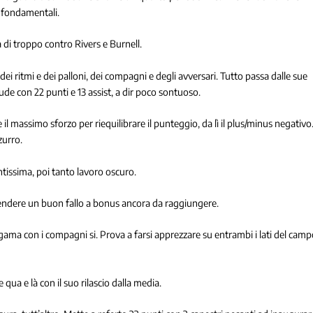
i fondamentali.
à di troppo contro Rivers e Burnell.
ei ritmi e dei palloni, dei compagni e degli avversari. Tutto passa dalle sue
de con 22 punti e 13 assist, a dir poco sontuoso.
 massimo sforzo per riequilibrare il punteggio, da lì il plus/minus negativo
zurro.
tissima, poi tanto lavoro oscuro.
pendere un buon fallo a bonus ancora da raggiungere.
lgama con i compagni si. Prova a farsi apprezzare su entrambi i lati del cam
qua e là con il suo rilascio dalla media.