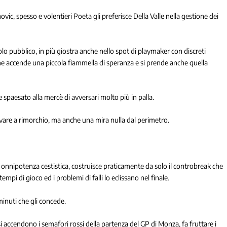
c, spesso e volentieri Poeta gli preferisce Della Valle nella gestione dei
olo pubblico, in più giostra anche nello spot di playmaker con discreti
 che accende una piccola fiammella di speranza e si prende anche quella
e spaesato alla mercè di avversari molto più in palla.
rivare a rimorchio, ma anche una mira nulla dal perimetro.
di onnipotenza cestistica, costruisce praticamente da solo il controbreak che
empi di gioco ed i problemi di falli lo eclissano nel finale.
inuti che gli concede.
i accendono i semafori rossi della partenza del GP di Monza, fa fruttare i