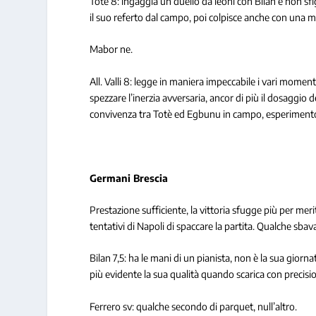
Totè 8: ingaggia un duello da leoni con Bilan e non sfi
il suo referto dal campo, poi colpisce anche con una 
Mabor ne.
All. Valli 8: legge in maniera impeccabile i vari momenti
spezzare l’inerzia avversaria, ancor di più il dosaggio d
convivenza tra Totè ed Egbunu in campo, esperimento
Germani Brescia
Prestazione sufficiente, la vittoria sfugge più per merit
tentativi di Napoli di spaccare la partita. Qualche sbava
Bilan 7,5: ha le mani di un pianista, non è la sua giorn
più evidente la sua qualità quando scarica con precisi
Ferrero sv: qualche secondo di parquet, null’altro.