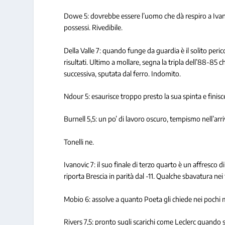
Dowe 5: dovrebbe essere l’uomo che dà respiro a Ivanovi
possessi. Rivedibile.
Della Valle 7: quando funge da guardia è il solito peric
risultati. Ultimo a mollare, segna la tripla dell’88-85
successiva, sputata dal ferro. Indomito.
Ndour 5: esaurisce troppo presto la sua spinta e finisc
Burnell 5,5: un po’ di lavoro oscuro, tempismo nell’ar
Tonelli ne.
Ivanovic 7: il suo finale di terzo quarto è un affresco 
riporta Brescia in parità dal -11. Qualche sbavatura nei t
Mobio 6: assolve a quanto Poeta gli chiede nei pochi m
Rivers 7,5: pronto sugli scarichi come Leclerc quando s