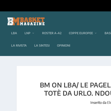
LBA
LNP
ROSTER A-A2
COPPE EUROPEE
BAS
LA RIVISTA
LA SINTESI
OPINIONI
BM ON LBA/ LE PAGE
TOTÈ DA URLO. NDOU
Inserito da
El