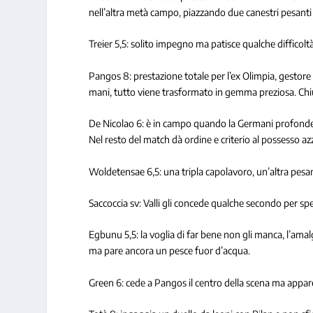
nell’altra metà campo, piazzando due canestri pesant
Treier 5,5: solito impegno ma patisce qualche difficolt
Pangos 8: prestazione totale per l’ex Olimpia, gestore d
mani, tutto viene trasformato in gemma preziosa. Chiu
De Nicolao 6: è in campo quando la Germani profonde il
Nel resto del match dà ordine e criterio al possesso az
Woldetensae 6,5: una tripla capolavoro, un’altra pesan
Saccoccia sv: Valli gli concede qualche secondo per s
Egbunu 5,5: la voglia di far bene non gli manca, l’ama
ma pare ancora un pesce fuor d’acqua.
Green 6: cede a Pangos il centro della scena ma appare 