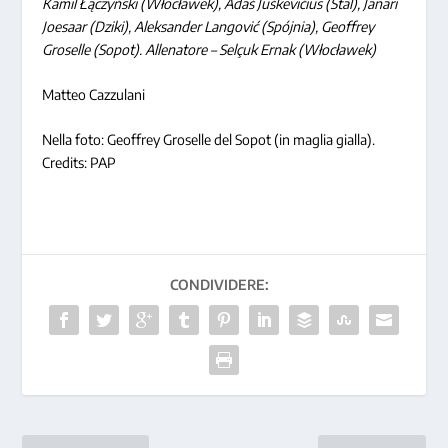
Kamil Łączyński (Włocławek), Adaš Juškevičius (Stal), Janari
Joesaar (Dziki), Aleksander Langović (Spójnia), Geoffrey
Groselle (Sopot). Allenatore – Selçuk Ernak (Włocławek)
Matteo Cazzulani
Nella foto: Geoffrey Groselle del Sopot (in maglia gialla).
Credits: PAP
CONDIVIDERE: