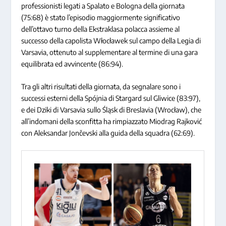
professionisti legati a Spalato e Bologna della giornata
(75:68) è stato l’episodio maggiormente significativo
dell’ottavo turno della Ekstraklasa polacca assieme al
successo della capolista Włocławek sul campo della Legia di
Varsavia, ottenuto al supplementare al termine di una gara
equilibrata ed avvincente (86:94).
Tra gli altri risultati della giornata, da segnalare sono i
successi esterni della Spójnia di Stargard sul Gliwice (83:97),
e dei Dziki di Varsavia sullo Śląsk di Breslavia (Wrocław), che
all’indomani della sconfitta ha rimpiazzato Miodrag Rajković
con Aleksandar Jončevski alla guida della squadra (62:69).