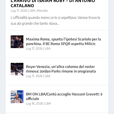
L’ARRIVO DI ISAIAH ROBY – DI ANTONIO
CATALANO
Lug 17, 2026
|
LBA
,
Mercato
L’ufficialità quando meno ce lo si aspettava. Varese trova la
sua ala grande che tanto stava...
Maxima Roma, spunta l’ipotesi Scariolo per la
panchina. Il BC Roma SPQR aspetta Milicic
Lug 17, 2026
|
LBA
Reyer Venezia, un’altra colonna del roster
rinnova: Jordan Parks rimane in orogranata
Lug 17, 2026
|
LBA
BM ON LBA/Cantù accoglie Hassani Gravett: è
ufficiale
Lug 16, 2026
|
LBA