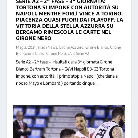
SERIE A2 – 2^ FASE – 3^ GIORNATA:
TORTONA SI IMPONE CON AUTORITÀ SU
NAPOLI, MENTRE FORLÌ VINCE A TORINO.
PIACENZA QUASI FUORI DAI PLAYOFF. LA
VITTORIA DELLA STELLA AZZURRA SU
BERGAMO RIMESCOLA LE CARTE NEL
GIRONE NERO
Mag 2, 2021
|
Flash News
,
Girone Azzurro
,
Girone Bianco
,
Girone
Blu
,
Girone Giallo
,
Girone Nero
,
LNP
,
Serie A2
Serie A2 – 2^ fase – i risultati della 3^ giornata Girone
Bianco Bertram Tortona – GeVi Napoli 83-62 Tortona
impone, con autorità, il primo stop a Napoli (che tiene a
riposo Mayo e Lombardi) portando cinque...