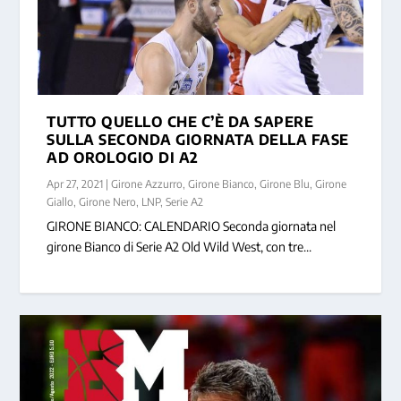
TUTTO QUELLO CHE C’È DA SAPERE
SULLA SECONDA GIORNATA DELLA FASE
AD OROLOGIO DI A2
Apr 27, 2021
|
Girone Azzurro
,
Girone Bianco
,
Girone Blu
,
Girone
Giallo
,
Girone Nero
,
LNP
,
Serie A2
GIRONE BIANCO: CALENDARIO Seconda giornata nel
girone Bianco di Serie A2 Old Wild West, con tre...