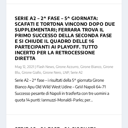
SERIE A2 – 2^ FASE – 5^ GIORNATA:
SCAFATI E TORTONA VINCONO DOPO DUE
SUPPLEMENTARI; FERRARA TROVA IL
PRIMO SUCCESSO DELLA SECONDA FASE
E SI CHIUDE IL QUADRO DELLE 16
PARTECIPANTI AI PLAYOFF. TUTTO
INCERTO PER LA RETROCESSIONE
DIRETTA
Mag 12, 2021
|
Flash News
,
Girone Azzurro
,
Girone Bianco
,
Girone
Blu
,
Girone Giallo
,
Girone Nero
,
LNP
,
Serie A2
Serie A2 – 2^ fase – i risultati della 5^ giornata Girone
Bianco Apu Old Wild West Udine – GeVi Napoli 64-71
Successo pesante di Napoli in trasferta con tre uomini a
quota 14 punti: Iannuzzi-Monaldi-Parks; per...