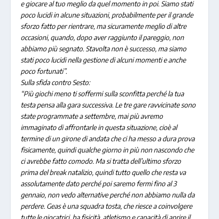
e giocare al tuo meglio da quel momento in poi. Siamo stati
poco lucidi in alcune situazioni, probabilmente per il grande
sforzo fatto per rientrare, ma sicuramente meglio di altre
occasioni, quando, dopo aver raggiunto il pareggio, non
abbiamo più segnato. Stavolta non è successo, ma siamo
stati poco lucidi nella gestione di alcuni momenti e anche
poco fortunati”.
Sulla sfida contro Sesto:
“Più giochi meno ti soffermi sulla sconfitta perché la tua
testa pensa alla gara successiva. Le tre gare ravvicinate sono
state programmate a settembre, mai più avremo
immaginato di affrontarle in questa situazione, cioè al
termine di un girone di andata che ci ha messo a dura prova
fisicamente, quindi qualche giorno in più non nascondo che
ci avrebbe fatto comodo. Ma si tratta dell’ultimo sforzo
prima del break natalizio, quindi tutto quello che resta va
assolutamente dato perché poi saremo fermi fino al 3
gennaio, non vedo alternative perché non abbiamo nulla da
perdere. Geas è una squadra tosta, che riesce a coinvolgere
tutte le giocatrici, ha fisicità, atletismo e capacità di aprire il