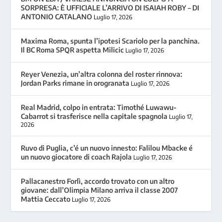
SORPRESA: È UFFICIALE L’ARRIVO DI ISAIAH ROBY – DI
ANTONIO CATALANO
Luglio 17, 2026
Maxima Roma, spunta l’ipotesi Scariolo per la panchina.
Il BC Roma SPQR aspetta Milicic
Luglio 17, 2026
Reyer Venezia, un’altra colonna del roster rinnova:
Jordan Parks rimane in orogranata
Luglio 17, 2026
Real Madrid, colpo in entrata: Timothé Luwawu-
Cabarrot si trasferisce nella capitale spagnola
Luglio 17,
2026
Ruvo di Puglia, c’é un nuovo innesto: Falilou Mbacke é
un nuovo giocatore di coach Rajola
Luglio 17, 2026
Pallacanestro Forlì, accordo trovato con un altro
giovane: dall’Olimpia Milano arriva il classe 2007
Mattia Ceccato
Luglio 17, 2026