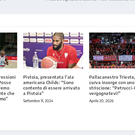
ressioni
Pistoia, presentata l’ala
Pallacanestro Trieste,
Posso
americana Childs: “Sono
curva insorge con uno
aremo
contento di essere arrivato
striscione: “Petrucci-
nte che
a Pistoia”
vergognatevi!”
tmo”
Settembre 11, 2024
Aprile 20, 2026