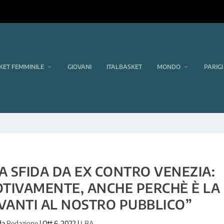
KET FEMMINILE
GIOVANI
ITALBASKET
MONDO
PARIGI
A SFIDA DA EX CONTRO VENEZIA:
OTIVAMENTE, ANCHE PERCHÈ È LA
VANTI AL NOSTRO PUBBLICO”
 da
Redazione
|
Ott 6, 2022
|
LBA