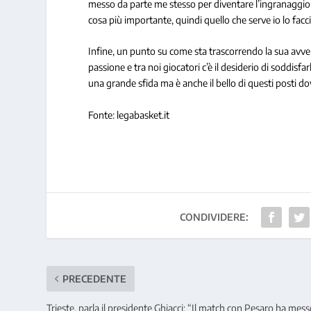
messo da parte me stesso per diventare l’ingranaggio 
cosa più importante, quindi quello che serve io lo facci
Infine, un punto su come sta trascorrendo la sua avvent
passione e tra noi giocatori c’è il desiderio di soddisf
una grande sfida ma è anche il bello di questi posti dov
Fonte: legabasket.it
CONDIVIDERE:
PRECEDENTE
Trieste, parla il presidente Ghiacci: “Il match con Pesaro ha mess