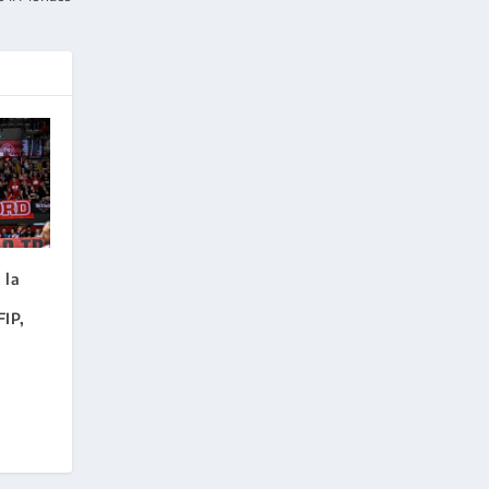
 la
FIP,