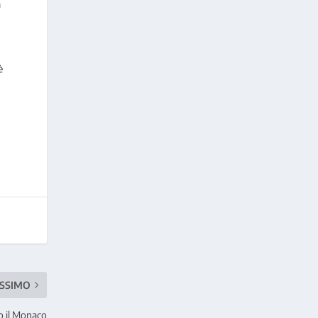
a
è
SSIMO
o il Monaco