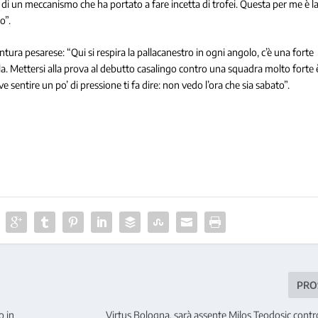
di un meccanismo che ha portato a fare incetta di trofei. Questa per me è l
o”.
ura pesarese: “Qui si respira la pallacanestro in ogni angolo, c’è una forte
arla. Mettersi alla prova al debutto casalingo contro una squadra molto forte 
e sentire un po’ di pressione ti fa dire: non vedo l’ora che sia sabato”.
PRO
o in
Virtus Bologna, sarà assente Milos Teodosic contr