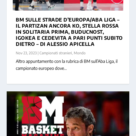
BM SULLE STRADE D’EUROPA/ABA LIGA –
IL PARTIZAN ANCORA KO, STELLA ROSSA
BM SULLE STRADE D’EUROPA/ ABA LIGA –
IN SOLITARIA PRIMA, BUDUCNOST,
I...
IGOKEA E CEDEVITA A PARI PUNTI SUBITO
DIETRO – DI ALESSIO APICELLA
Nov 23, 2023
|
Campionati stranieri
,
Mondo
Altro appuntamento con la rubrica di BM sull’Aba Liga, il
campionato europeo dove...