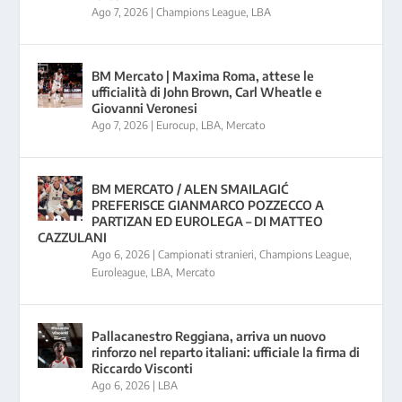
Ago 7, 2026
|
Champions League
,
LBA
BM Mercato | Maxima Roma, attese le
ufficialità di John Brown, Carl Wheatle e
Giovanni Veronesi
Ago 7, 2026
|
Eurocup
,
LBA
,
Mercato
BM MERCATO / ALEN SMAILAGIĆ
PREFERISCE GIANMARCO POZZECCO A
PARTIZAN ED EUROLEGA – DI MATTEO
CAZZULANI
Ago 6, 2026
|
Campionati stranieri
,
Champions League
,
Euroleague
,
LBA
,
Mercato
Pallacanestro Reggiana, arriva un nuovo
rinforzo nel reparto italiani: ufficiale la firma di
Riccardo Visconti
Ago 6, 2026
|
LBA