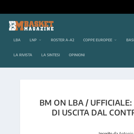
LBA
LNP
ROSTER A-A2
COPPE EUROPEE
BAS
LA RIVISTA
LA SINTESI
OPINIONI
BM ON LBA / UFFICIALE
DI USCITA DAL CONT
Inserito da
Antonio