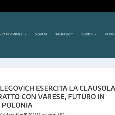
KET FEMMINILE
GIOVANI
ITALBASKET
MONDO
PARIGI
: LEGOVICH ESERCITA LA CLAUSOL
RATTO CON VARESE, FUTURO IN
POLONIA
 Catalano
|
Mag 15, 2025
|
Flash News
,
LBA