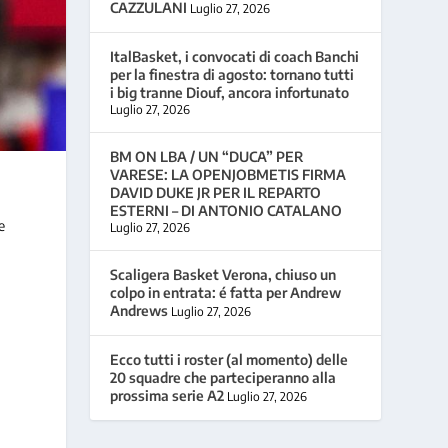
CAZZULANI
Luglio 27, 2026
ItalBasket, i convocati di coach Banchi
per la finestra di agosto: tornano tutti
i big tranne Diouf, ancora infortunato
Luglio 27, 2026
BM ON LBA / UN “DUCA” PER
VARESE: LA OPENJOBMETIS FIRMA
DAVID DUKE JR PER IL REPARTO
ESTERNI – DI ANTONIO CATALANO
e
Luglio 27, 2026
Scaligera Basket Verona, chiuso un
colpo in entrata: é fatta per Andrew
Andrews
Luglio 27, 2026
Ecco tutti i roster (al momento) delle
20 squadre che parteciperanno alla
prossima serie A2
Luglio 27, 2026