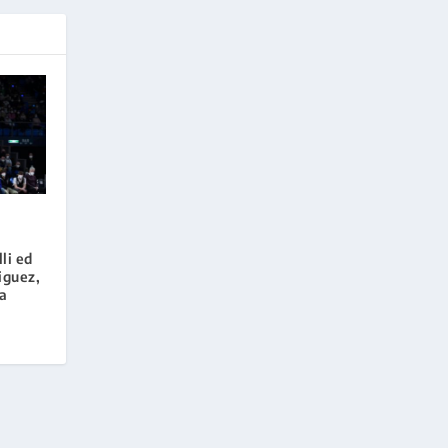
li ed
iguez,
la