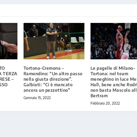
TO
Tortona-Cremona –
Le pagelle di Milano-
A TERZA
Ramondino: “Un altro passo
Tortona: nel team
RESE –
nella giusta direzione”.
meneghino in luce Mel
SSO
Galbiati: “Ci è mancato
Hall, bene anche Rodr
ancora un pezzettino”
non basta Mascolo al
Bertram
Gennaio 15, 2022
Febbraio 20, 2022